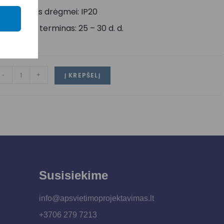
tsparumas drėgmei: IP20
ristatymo terminas: 25 – 30 d. d.
-
+
Į KREPŠELĮ
Susisiekime
info@apsvietimoprojektavimas.lt
+3706 279 7213