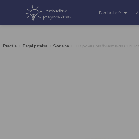
Parduotuvė
A
>
>
>
LED paviršinis šviestuvas CENTRI
Pradžia
Pagal patalpą
Svetainė