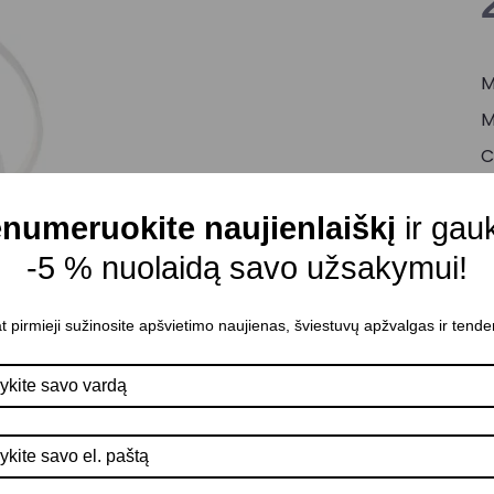
M
M
C
Š
numeruokite naujienlaiškį
ir gau
Š
-5 % nuolaidą savo užsakymui!
M
D
t pirmieji sužinosite apšvietimo naujienas, šviestuvų apžvalgas ir tende
A
D
P
K
Š