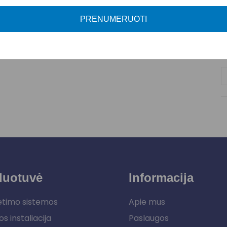
A
PRENUMERUOTI
P
duotuvė
Informacija
etimo sistemos
Apie mus
os instaliacija
Paslaugos