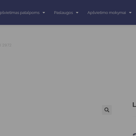
pšvietimas patalpoms
Paslaugos
Apšvietimo mokymai
X 2972
L