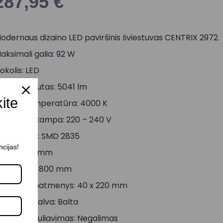
287,95
€
odernaus dizaino LED paviršinis šviestuvas CENTRIX 2972.
aksimali galia: 92 W
okolis: LED
viesos srautas: 5041 lm
kite
viesos temperatūra: 4000 K
aitinimo įtampa: 220 – 240 V
iodo tipas: SMD 2835
ncijas!
ukštis: 110 mm
iametras: 800 mm
agrindo matmenys: 40 x 220 mm
orpuso spalva: Balta
viesos reguliavimas: Negalimas