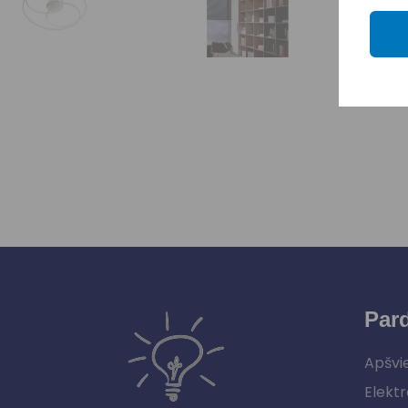
Par
Apšvi
Elektr