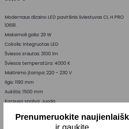
Modernaus dizaino LED paviršinis šviestuvas CL H PRO
10691.
Maksimali galia: 29 W
Cokolis: Integruotas LED
Šviesos srautas: 3100 lm
Šviesos temperatūra: 4000 K
Maitinimo įtampa: 220 – 230 V
Ilgis: 1190 mm
Aukštis: 1500 mm
Korpuso spalva: Juoda
Atsparumas drėgmei: IP20
Prenumeruokite naujienlaišk
Pristatymo terminas: 15 – 30 d. d.
ir gaukite