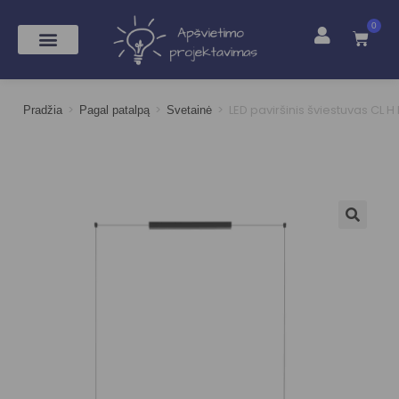
0
>
>
>
LED paviršinis šviestuvas CL H
Pradžia
Pagal patalpą
Svetainė