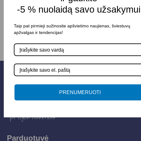
-5 % nuolaidą savo užsakymui
-
+
Į KREPŠELĮ
Taip pat pirmieji sužinosite apšvietimo naujienas, šviestuvų
apžvalgas ir tendencijas!
PRENUMERUOTI
Parduotuvė