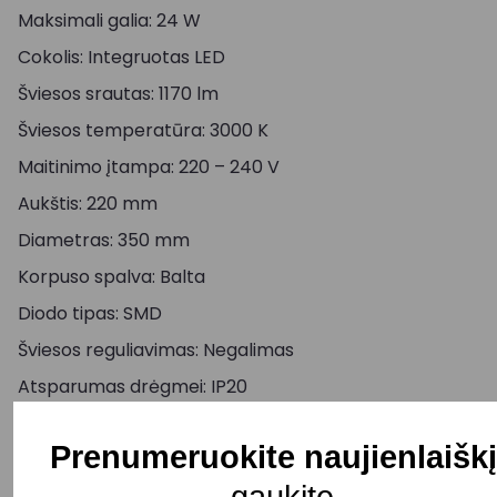
Maksimali galia: 24 W
Cokolis: Integruotas LED
Šviesos srautas: 1170 lm
Šviesos temperatūra: 3000 K
Maitinimo įtampa: 220 – 240 V
Aukštis: 220 mm
Diametras: 350 mm
Korpuso spalva: Balta
Diodo tipas: SMD
Šviesos reguliavimas: Negalimas
Atsparumas drėgmei: IP20
Pristatymo terminas: 15 – 20 d. d.
Prenumeruokite naujienlaiškį
gaukite