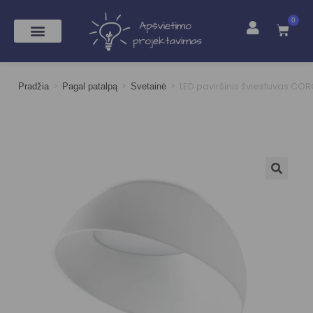
0
>
>
>
LED paviršinis šviestuvas COR
Pradžia
Pagal patalpą
Svetainė