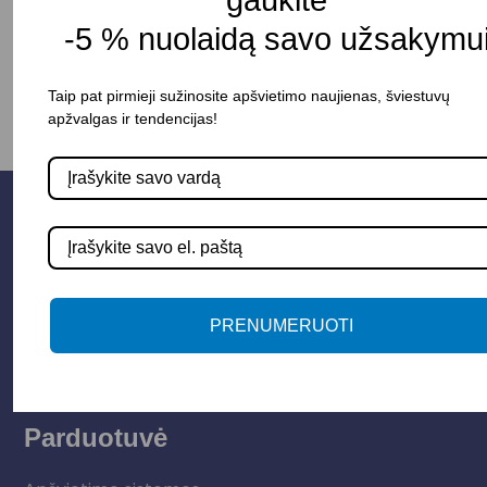
-
+
Į KREPŠELĮ
-5 % nuolaidą savo užsakymui
Taip pat pirmieji sužinosite apšvietimo naujienas, šviestuvų
apžvalgas ir tendencijas!
PRENUMERUOTI
Parduotuvė