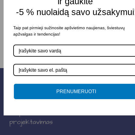
ir gaukite
Pristatymo terminas: 25 – 30 d. d.
-5 % nuolaidą savo užsakymui
Taip pat pirmieji sužinosite apšvietimo naujienas, šviestuvų
-
+
Į KREPŠELĮ
apžvalgas ir tendencijas!
PRENUMERUOTI