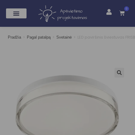
0
>
>
>
LED paviršinis šviestuvas FRIS
Pradžia
Pagal patalpą
Svetainė