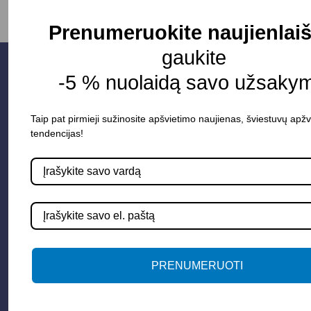
Prenumeruokite naujienlaiš
gaukite
-5 % nuolaidą savo užsakym
Taip pat pirmieji sužinosite apšvietimo naujienas, šviestuvų apžv
tendencijas!
Parduotuvė
Apšvietimo sistemos
PRENUMERUOTI
Elektros instaliacija
Lauko šviestuvai