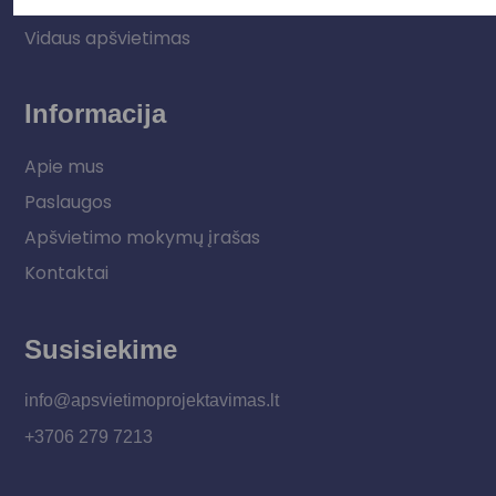
LED juostos
Vidaus apšvietimas
Informacija
Apie mus
Paslaugos
Apšvietimo mokymų įrašas
Kontaktai
Susisiekime
info@apsvietimoprojektavimas.lt
+3706 279 7213