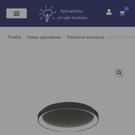
0
>
>
>
LED paviršin
Pradžia
Vidaus apšvietimas
Paviršiniai šviestuvai