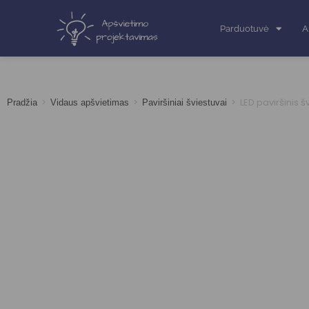
Parduotuvė
A
>
>
>
LED paviršinis 
Pradžia
Vidaus apšvietimas
Paviršiniai šviestuvai