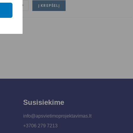
-
+
Į KREPŠELĮ
Susisiekime
info@apsvietimoprojektavimas.lt
+3706 279 7213