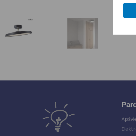
Par
Apšvi
Elektr