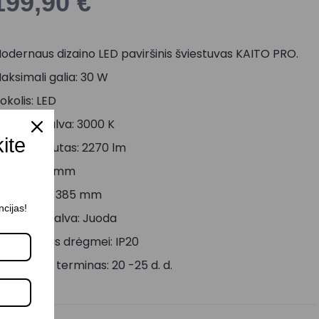
199,90
€
odernaus dizaino LED paviršinis šviestuvas KAITO PRO.
aksimali galia: 30 W
okolis: LED
viesos spalva: 3000 K
kite
viesos srautas: 2270 lm
ukštis: 117 mm
iametras: 385 mm
ncijas!
orpuso spalva: Juoda
tsparumas drėgmei: IP20
ristatymo terminas: 20 -25 d. d.