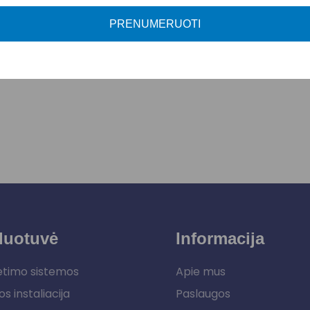
PRENUMERUOTI
duotuvė
Informacija
etimo sistemos
Apie mus
os instaliacija
Paslaugos