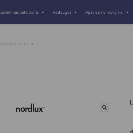
pšvietimas patalpoms
Paslaugos
Apšvietimo mokymai
šviestuvas KAITO PRO
L