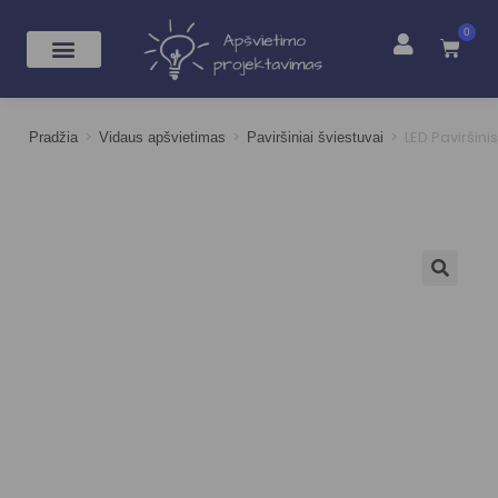
0
>
>
>
LED Paviršin
Pradžia
Vidaus apšvietimas
Paviršiniai šviestuvai