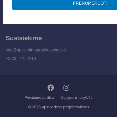
Paslaugos
PRENUMERUOTI
Apšvietimo mokymų įrašas
Kontaktai
Susisiekime
info@apsvietimoprojektavimas.lt
+3706 279 7213
Privatumo politika
Sąlygos ir taisyklės
© 2025 Apšvietimo projektavimas