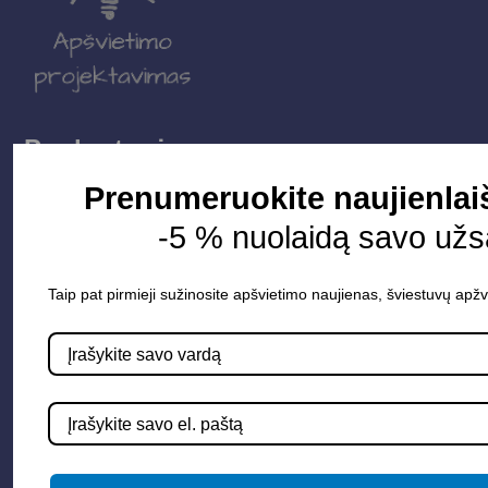
Parduotuvė
Prenumeruokite naujienlai
Apšvietimo sistemos
-5 % nuolaidą savo už
Elektros instaliacija
Lauko šviestuvai
Taip pat pirmieji sužinosite apšvietimo naujienas, šviestuvų apžv
LED juostos
Vidaus apšvietimas
Informacija
Apie mus