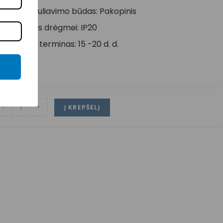
viesos reguliavimo būdas: Pakopinis
tsparumas drėgmei: IP20
ristatymo terminas: 15 -20 d. d.
-
+
Į KREPŠELĮ