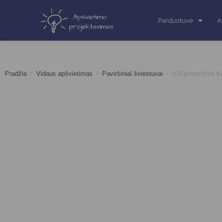
Parduotuvė
A
>
>
>
LED paviršinis 
Pradžia
Vidaus apšvietimas
Paviršiniai šviestuvai