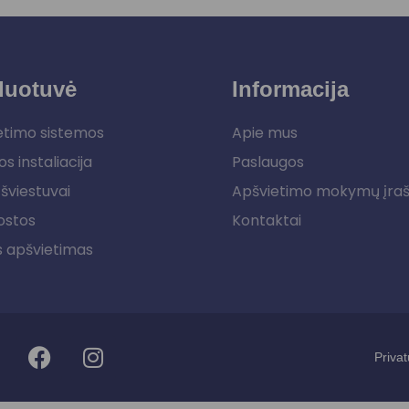
duotuvė
Informacija
etimo sistemos
Apie mus
os instaliacija
Paslaugos
šviestuvai
Apšvietimo mokymų įra
ostos
Kontaktai
s apšvietimas
Privat