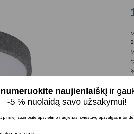
M
B
M
C
Š
Š
numeruokite naujienlaiškį
ir gau
M
-5 % nuolaidą savo užsakymui!
A
D
t pirmieji sužinosite apšvietimo naujienas, šviestuvų apžvalgas ir tende
K
Š