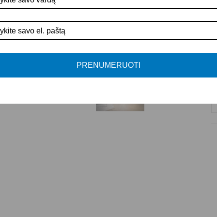
Š
A
P
PRENUMERUOTI