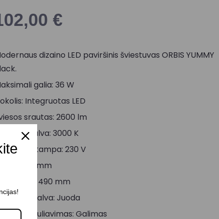
102,00
€
odernaus dizaino LED paviršinis šviestuvas ORBIS YUMMY
lack.
aksimali galia: 36 W
okolis: Integruotas LED
viesos srautas: 2600 lm
viesos spalva: 3000 K
kite
aitinimo įtampa: 230 V
ukštis: 70 mm
iametras: 490 mm
ncijas!
orpuso spalva: Juoda
viesos reguliavimas: Galimas