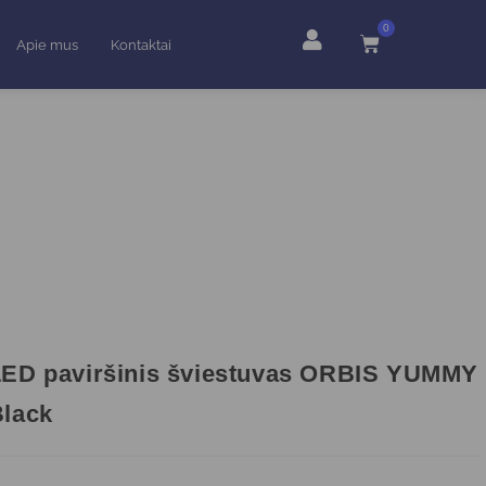
0
Apie mus
Kontaktai
LED paviršinis šviestuvas ORBIS YUMMY
Black