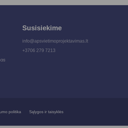
Susisiekime
info@apsvietimoprojektavimas.lt
+3706 279 7213
šas
umo politika
Sąlygos ir taisyklės