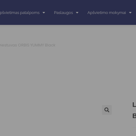
pšvietimas patalpoms
Paslaugos
Apšvietimo mokymai
šviestuvas ORBIS YUMMY Black