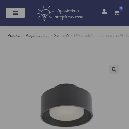
0
>
>
>
LED paviršinis šviestuvas PUN
Pradžia
Pagal patalpą
Svetainė