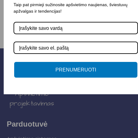
Taip pat pirmieji sužinosite apšvietimo naujienas, šviestuvų
-
+
Į KREPŠELĮ
apžvalgas ir tendencijas!
PRENUMERUOTI
Parduotuvė