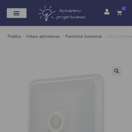
0
>
>
>
LED paviršini
Pradžia
Vidaus apšvietimas
Paviršiniai šviestuvai