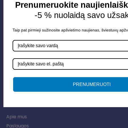
Prenumeruokite naujienlaišk
-5 % nuolaidą savo užsa
Taip pat pirmieji sužinosite apšvietimo naujienas, šviestuvų apžv
Parduotuvė
Apšvietimo sistemos
Elektros instaliacija
Lauko šviestuvai
LED juostos
Vidaus apšvietimas
PRENUMERUOTI
Informacija
Apie mus
Paslaugos