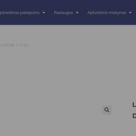
pšvietimas patalpoms
Paslaugos
Apšvietimo mokymai
iu DENIA S 11760
L