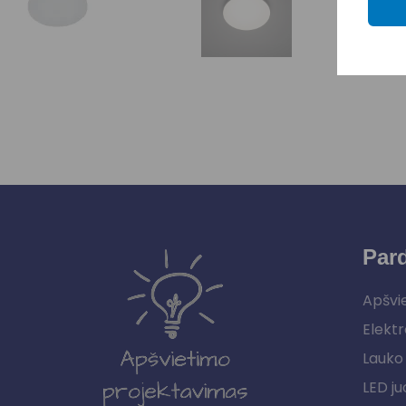
Par
Apšvi
Elektr
Lauko 
LED ju