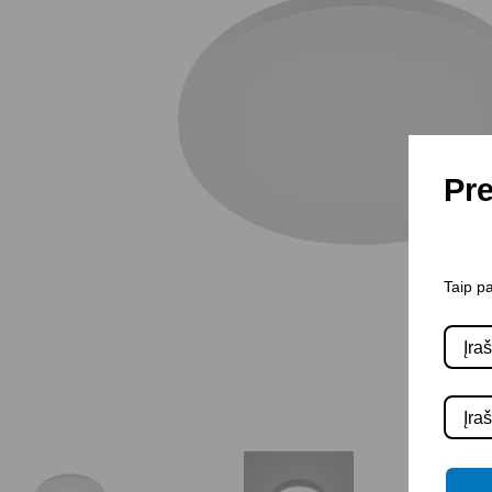
Pre
Taip pa