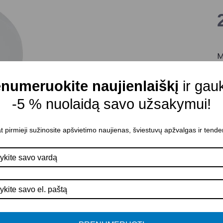
M
D
numeruokite naujienlaiškį
ir gau
M
-5 % nuolaidą savo užsakymui!
C
Š
t pirmieji sužinosite apšvietimo naujienas, šviestuvų apžvalgas ir tende
M
K
A
D
A
P