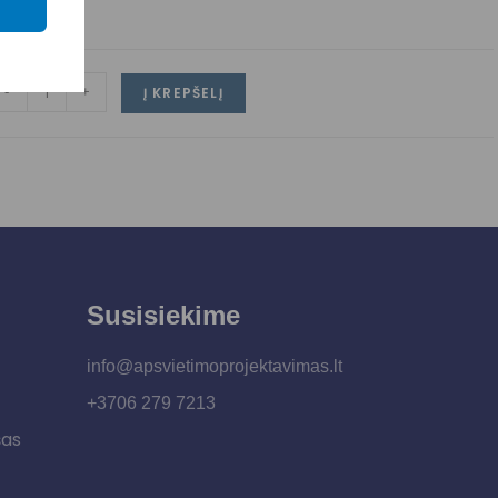
-
+
Į KREPŠELĮ
Susisiekime
info@apsvietimoprojektavimas.lt
+3706 279 7213
šas