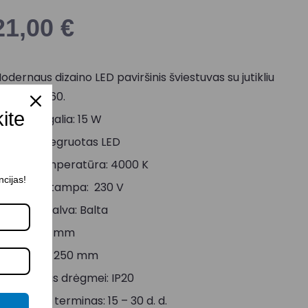
21,00
€
odernaus dizaino LED paviršinis šviestuvas su jutikliu
ENIA S 11760.
kite
aksimali galia: 15 W
okolis: Integruotas LED
viesos temperatūra: 4000 K
ncijas!
aitinimo įtampa: 230 V
orpuso spalva: Balta
ukštis: 52 mm
iametras: 250 mm
tsparumas drėgmei: IP20
ristatymo terminas: 15 – 30 d. d.