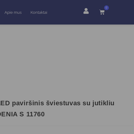
0
Apie mus
Kontaktai
ED paviršinis šviestuvas su jutikliu
DENIA S 11760