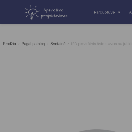
Parduotuvė
A
>
>
>
LED paviršinis šviestuvas su jutikl
Pradžia
Pagal patalpą
Svetainė