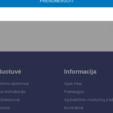
PRENUMERUOTI
duotuvė
Informacija
etimo sistemos
Apie mus
os instaliacija
Paslaugos
šviestuvai
Apšvietimo mokymų įra
ostos
Kontaktai