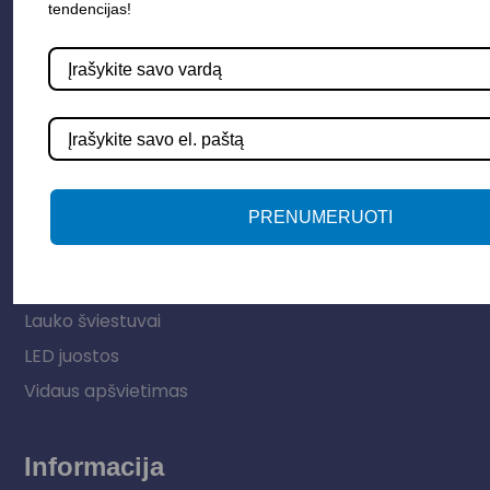
tendencijas!
Parduotuvė
PRENUMERUOTI
Apšvietimo sistemos
Elektros instaliacija
Lauko šviestuvai
LED juostos
Vidaus apšvietimas
Informacija