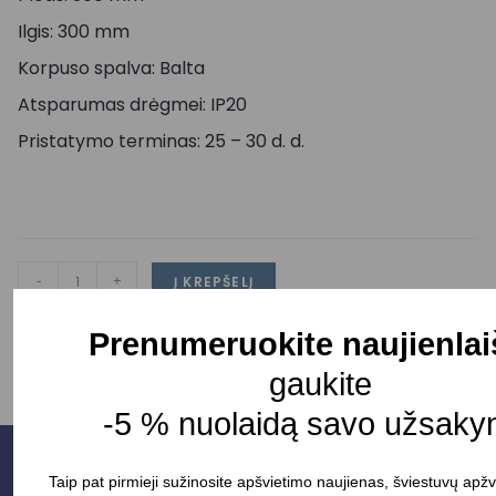
Ilgis: 300 mm
Korpuso spalva: Balta
Atsparumas drėgmei: IP20
Pristatymo terminas: 25 – 30 d. d.
-
+
Į KREPŠELĮ
Prenumeruokite naujienlai
gaukite
-5 % nuolaidą savo užsaky
Taip pat pirmieji sužinosite apšvietimo naujienas, šviestuvų apžv