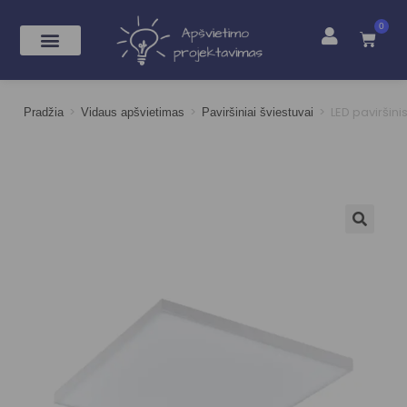
0
>
>
>
LED paviršin
Pradžia
Vidaus apšvietimas
Paviršiniai šviestuvai