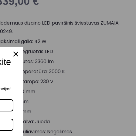
339,00
€
odernaus dizaino LED paviršinis šviestuvas ZUMAIA
0249.
aksimali galia: 42 W
okolis: Integruotas LED
kite
viesos srautas: 3360 lm
viesos temperatūra: 3000 K
aitinimo įtampa: 230 V
ncijas!
ukštis: 700 mm
lgis: 1270 mm
lotis: 650 mm
orpuso spalva: Juoda
viesos reguliavimas: Negalimas