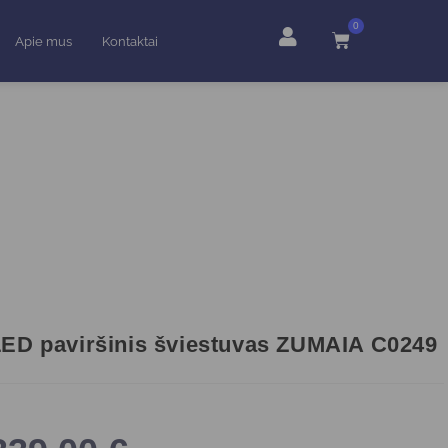
0
Apie mus
Kontaktai
ED paviršinis šviestuvas ZUMAIA C0249