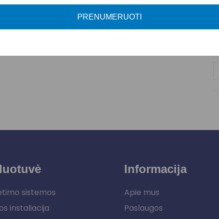
A
PRENUMERUOTI
P
duotuvė
Informacija
etimo sistemos
Apie mus
os instaliacija
Paslaugos