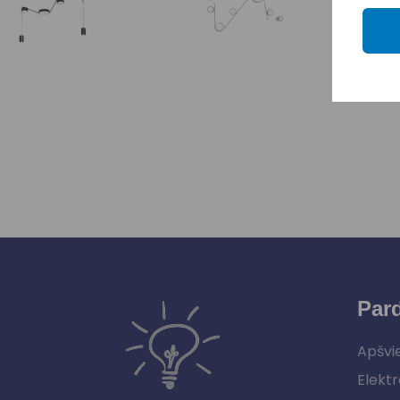
Par
Apšvi
Elektr