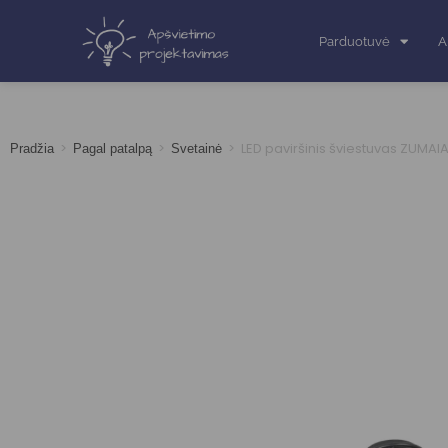
Parduotuvė
A
>
>
>
LED paviršinis šviestuvas ZUMA
Pradžia
Pagal patalpą
Svetainė