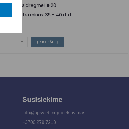
tsparumas drėgmei: IP20
ristatymo terminas: 35 – 40 d. d.
-
+
Į KREPŠELĮ
Susisiekime
info@apsvietimoprojektavimas.lt
+3706 279 7213