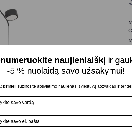
M
C
M
C
numeruokite naujienlaiškį
ir gau
Š
-5 % nuolaidą savo užsakymui!
Š
M
t pirmieji sužinosite apšvietimo naujienas, šviestuvų apžvalgas ir tende
A
I
P
K
Š