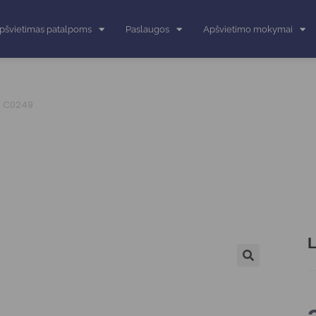
pšvietimas patalpoms
Paslaugos
Apšvietimo mokymai
IA C0249
L