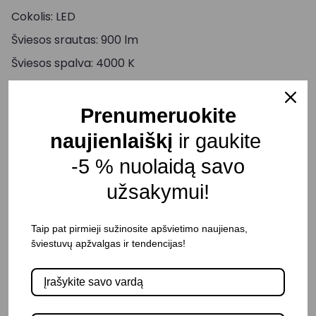
Cokolis: LED
Šviesos srautas: 900 lm
Šviesos spalva: 4000 K
Šviesos reguliavimas: Negalimas
Ilgis: 105 mm
Prenumeruokite
Plotis: 134,5 mm
naujienlaiškį
ir gaukite
Aukštis: 26 mm
-5 % nuolaidą savo
Korpuso spalva: Juoda
užsakymui!
Atsparumas drėgmei: IP65
Pristatymo terminas: 15 – 30 d. d.
Taip pat pirmieji sužinosite apšvietimo naujienas,
šviestuvų apžvalgas ir tendencijas!
-
+
Į KREPŠELĮ