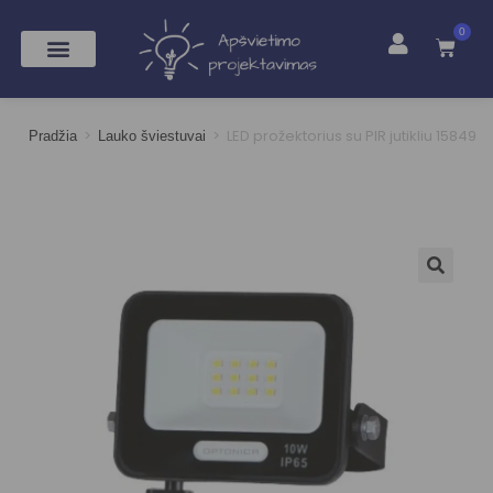
0
>
>
LED prožektorius su PIR jutikliu 15849
Pradžia
Lauko šviestuvai