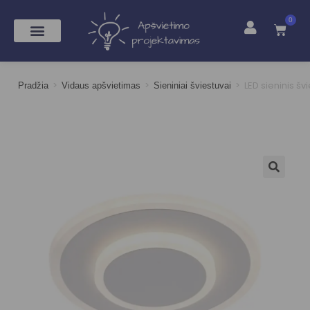
0
>
>
>
LED sieninis šv
Pradžia
Vidaus apšvietimas
Sieniniai šviestuvai