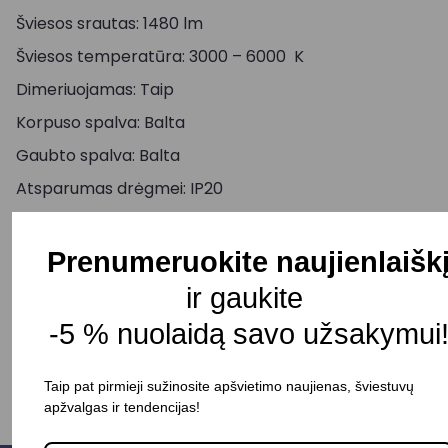
Šviesos srautas: 1480 lm
Šviesos temperatūra: 3000 – 6000 K
Dimeriuojamas: Taip
Korpuso spalva: Balta
Gaubto spalva: Balta
Atsparumas drėgmei: IP20
Pristatymo terminas: 10 – 15 d. d.
Prenumeruokite naujienlaišk
ir gaukite
-
+
Į KREPŠELĮ
-5 % nuolaidą savo užsakymui
Taip pat pirmieji sužinosite apšvietimo naujienas, šviestuvų
apžvalgas ir tendencijas!