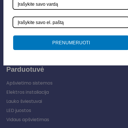
PRENUMERUOTI
Parduotuvė
Apšvietimo sistemos
Elektros instaliacija
Lauko šviestuvai
LED juostos
Vidaus apšvietimas