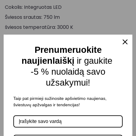
Cokolis: Integruotas LED
Šviesos srautas: 750 lm
šviesos temperatūra: 3000 K
Šviesos reguliavimas: Negalimas
Ilgis: 160 mm
Prenumeruokite
Plotis: 160 mm
naujienlaiškį
ir gaukite
Aukštis: 100 mm
-5 % nuolaidą savo
Korpuso spalva: Juoda
užsakymui!
Atsparumas drėgmei: IP65
Pristatymo terminas: 15 – 30 d. d.
Taip pat pirmieji sužinosite apšvietimo naujienas,
šviestuvų apžvalgas ir tendencijas!
-
+
Į KREPŠELĮ