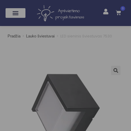
0
>
>
LED sieninis šviestuvas 7530
Pradžia
Lauko šviestuvai