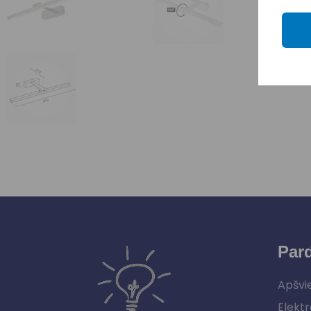
Par
Apšvi
Elektr