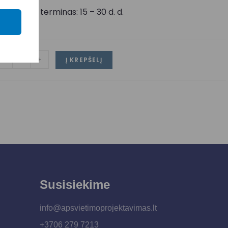
ristatymo terminas: 15 – 30 d. d.
-
+
Į KREPŠELĮ
Susisiekime
info@apsvietimoprojektavimas.lt
+3706 279 7213