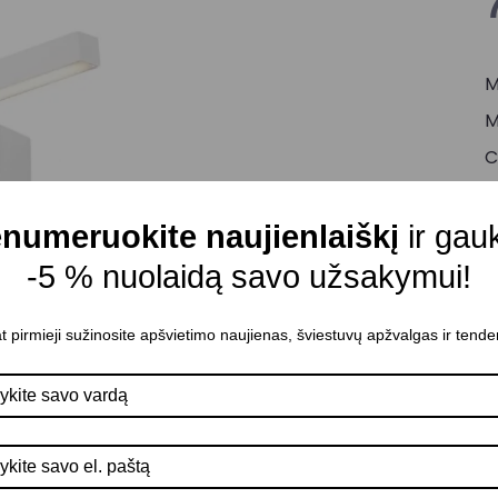
M
M
C
Š
M
numeruokite naujienlaiškį
ir gau
Š
-5 % nuolaidą savo užsakymui!
I
t pirmieji sužinosite apšvietimo naujienas, šviestuvų apžvalgas ir tende
P
P
Š
K
A