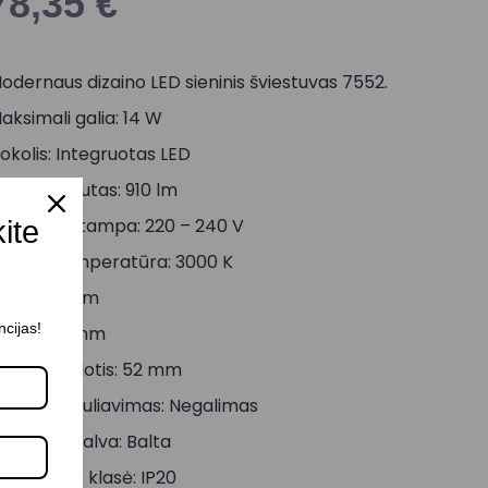
78,35
€
odernaus dizaino LED sieninis šviestuvas 7552.
aksimali galia: 14 W
okolis: Integruotas LED
viesos srautas: 910 lm
aitinimo įtampa: 220 – 240 V
kite
viesos temperatūra: 3000 K
lgis: 640 mm
ncijas!
lotis: 215 mm
agrindo plotis: 52 mm
viesos reguliavimas: Negalimas
orpuso spalva: Balta
tsparumo klasė: IP20