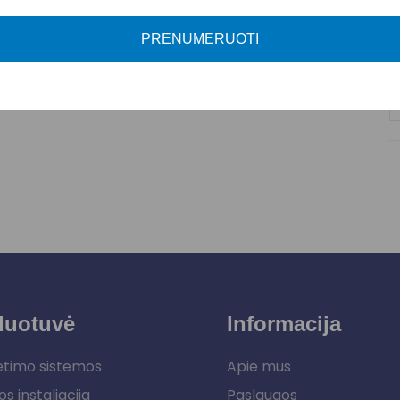
P
PRENUMERUOTI
duotuvė
Informacija
etimo sistemos
Apie mus
os instaliacija
Paslaugos