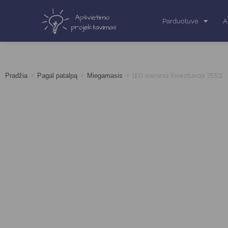
Parduotuvė
A
>
>
>
LED sieninis šviestuvas 7552
Pradžia
Pagal patalpą
Miegamasis