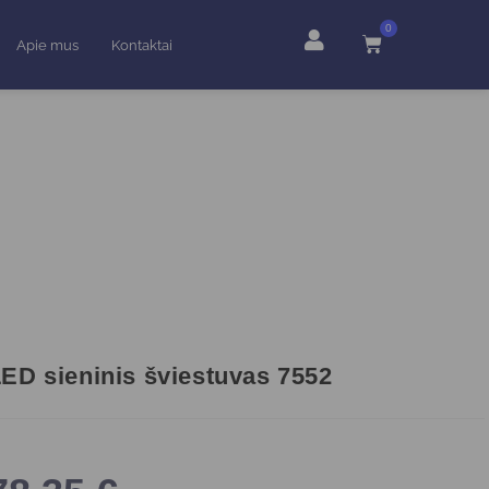
0
Apie mus
Kontaktai
ED sieninis šviestuvas 7552