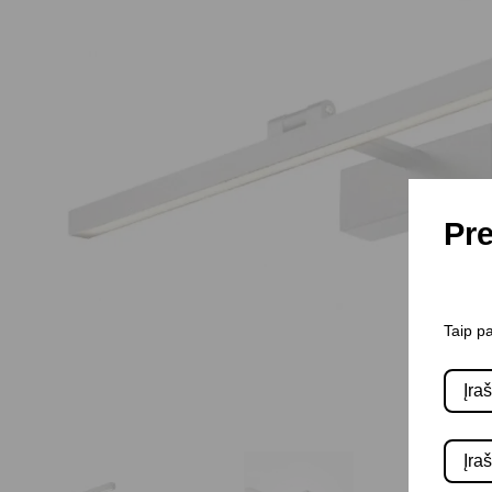
Pre
Taip pa