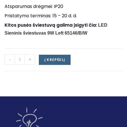
Atsparumas drėgmei: IP20
Pristatymo terminas: 15 – 20 d. d.
Kitos pusės šviestuvą galima įsigyti čia:
LED
Sieninis šviestuvas 9W Left 65146/B/W
-
+
Į KREPŠELĮ