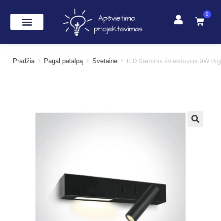
0
>
>
>
LED Sieninis šviestuvas 9W R
Pradžia
Pagal patalpą
Svetainė