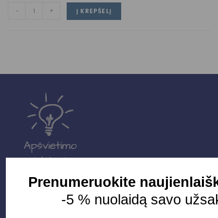
-
+
Į KREPŠELĮ
Prenumeruokite naujienlaišk
Parduotuvė
-5 % nuolaidą savo užsa
Apšvietimo sistemos