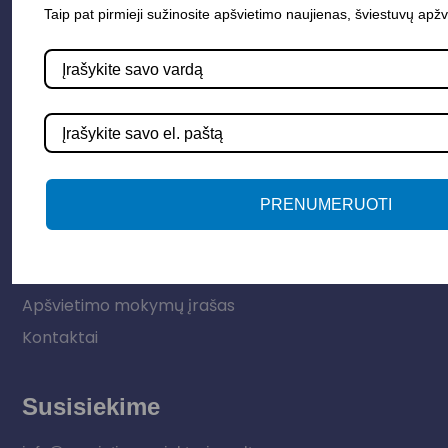
Taip pat pirmieji sužinosite apšvietimo naujienas, šviestuvų apžv
Elektros instaliacija
Lauko šviestuvai
LED juostos
Vidaus apšvietimas
Informacija
PRENUMERUOTI
Apie mus
Paslaugos
Apšvietimo mokymų įrašas
Kontaktai
Susisiekime