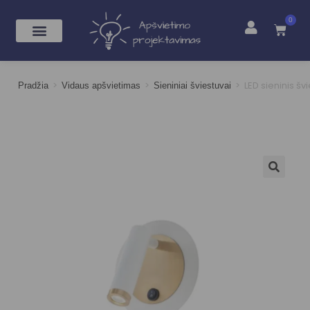
0
>
>
>
LED sieninis š
Pradžia
Vidaus apšvietimas
Sieniniai šviestuvai