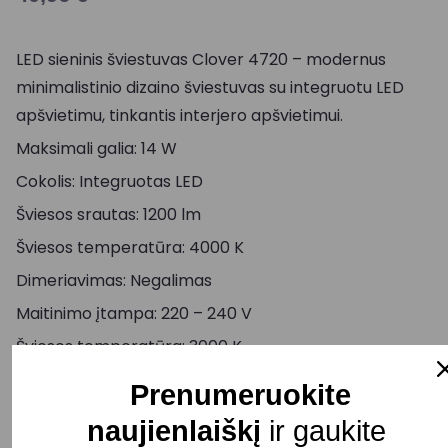
LED sieninis šviestuvas Clover 4720 – modernus
minimalistinio dizaino šviestuvas su integruotu LED
apšvietimu, tinkantis interjero apšvietimui.
Maksimali galia: 14 W
Cokolis: Integruotas LED
Šviesos srautas: 1200 lm
Šviesos temperatūra: 4000 K
Dimeriavimas: Negalimas
Maitinimo įtampa: 220 – 240 V
Šviesos temperatūra: 3000 K
Ilgis: 220 mm
Prenumeruokite
Plotis: 220 mm
naujienlaiškį
ir gaukite
Aukštis: 55 mm