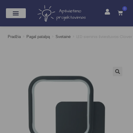
0
>
>
>
LED sieninis šviestuvas Clove
Pradžia
Pagal patalpą
Svetainė