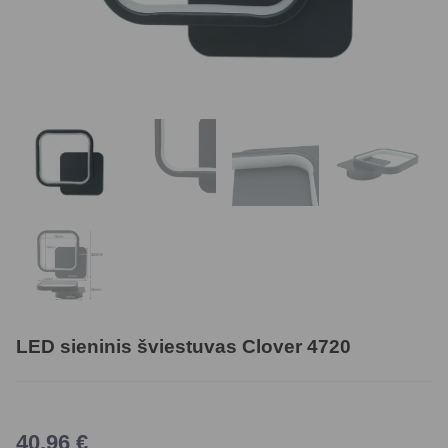
LED sieninis šviestuvas Clover 4720
40,96
€