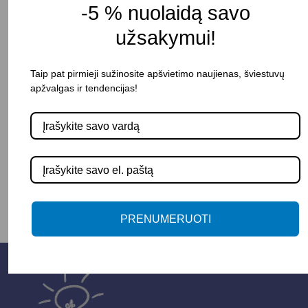
-5 % nuolaidą savo
Korpuso spalva: Juoda
užsakymui!
Atsparumas drėgmei: IP20
Pristatymo terminas: 10 – 15 d. d.
Taip pat pirmieji sužinosite apšvietimo naujienas, šviestuvų
apžvalgas ir tendencijas!
-
+
Į KREPŠELĮ
PRENUMERUOTI