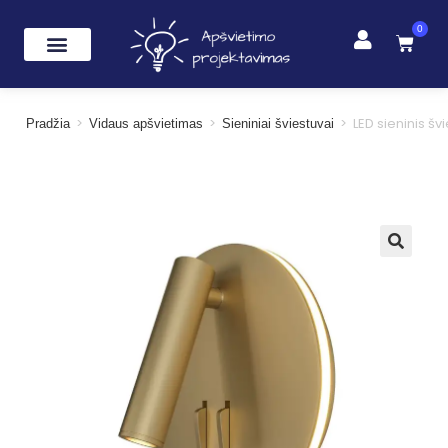
0
>
>
>
LED sieninis 
Pradžia
Vidaus apšvietimas
Sieniniai šviestuvai