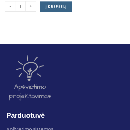
-
+
Į KREPŠELĮ
Parduotuvė
Apšvietimo sistemos