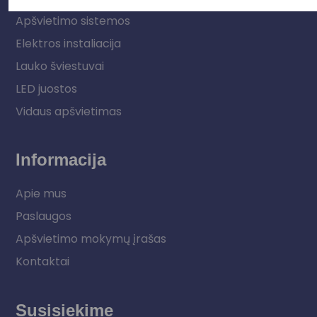
Apšvietimo sistemos
Elektros instaliacija
Lauko šviestuvai
LED juostos
Vidaus apšvietimas
Informacija
Apie mus
Paslaugos
Apšvietimo mokymų įrašas
Kontaktai
Susisiekime