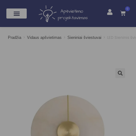
0
>
>
>
LED Sieninis š
Pradžia
Vidaus apšvietimas
Sieniniai šviestuvai