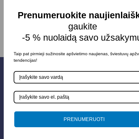
Prenumeruokite naujienlaišk
-
+
Į KREPŠELĮ
gaukite
-5 % nuolaidą savo užsakymu
Taip pat pirmieji sužinosite apšvietimo naujienas, šviestuvų apžv
tendencijas!
PRENUMERUOTI
Parduotuvė