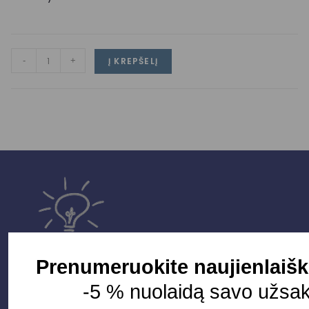
-
+
Į KREPŠELĮ
Prenumeruokite naujienlaišk
-5 % nuolaidą savo užsa