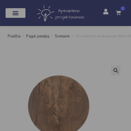
0
>
>
>
LED sieninis šviestuvas RING M
Pradžia
Pagal patalpą
Svetainė