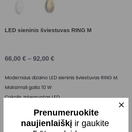
LED sieninis šviestuvas RING M
66,00
€
–
92,00
€
Modernaus dizaino LED sieninis šviestuvas RING M.
Maksimali galia: 10 W
Cokolis: Integruotas LED
Šviesos srautas: 130 lm
Prenumeruokite
Šviesos temperatūra: 3000 K
naujienlaiškį
ir gaukite
Atstumas nuo sienos: 35 mm