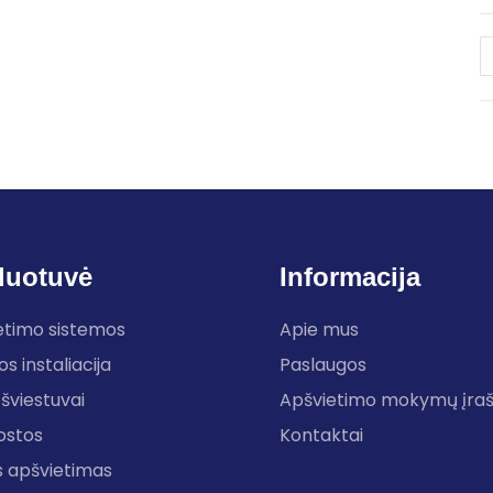
duotuvė
Informacija
etimo sistemos
Apie mus
os instaliacija
Paslaugos
šviestuvai
Apšvietimo mokymų įra
ostos
Kontaktai
s apšvietimas