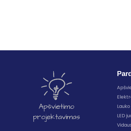
Par
Apšvi
Elektr
Lauko 
LED ju
Vidau