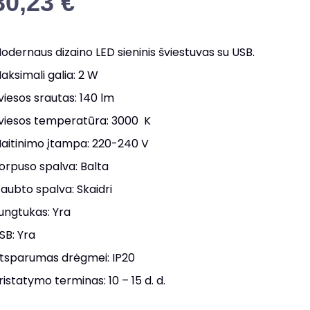
30,23
€
odernaus dizaino LED sieninis šviestuvas su USB.
aksimali galia: 2 W
viesos srautas: 140 lm
viesos temperatūra: 3000 K
aitinimo įtampa: 220-240 V
orpuso spalva: Balta
aubto spalva: Skaidri
ungtukas: Yra
SB: Yra
tsparumas drėgmei: IP20
ristatymo terminas: 10 – 15 d. d.