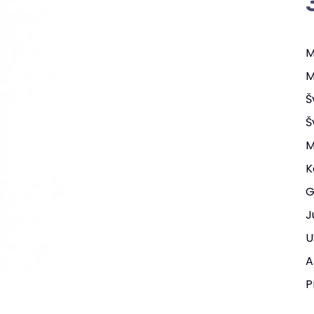
M
M
Š
Š
M
K
G
J
U
A
P