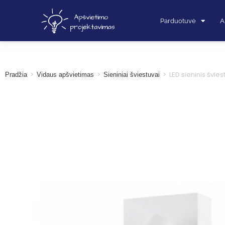
Parduotuvė
A
>
>
>
LED sieninis švie
Pradžia
Vidaus apšvietimas
Sieniniai šviestuvai