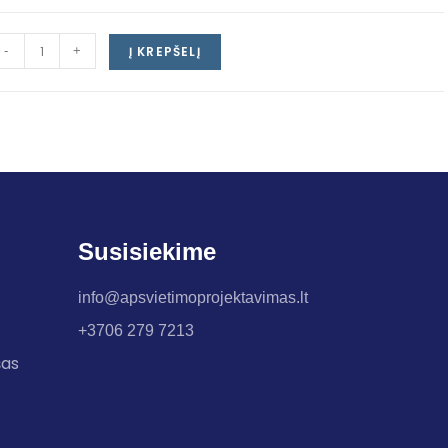
-
+
Į KREPŠELĮ
Susisiekime
info@apsvietimoprojektavimas.lt
+3706 279 7213
šas