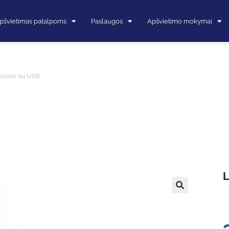
pšvietimas patalpoms
Paslaugos
Apšvietimo mokymai
stuvas su USB
L