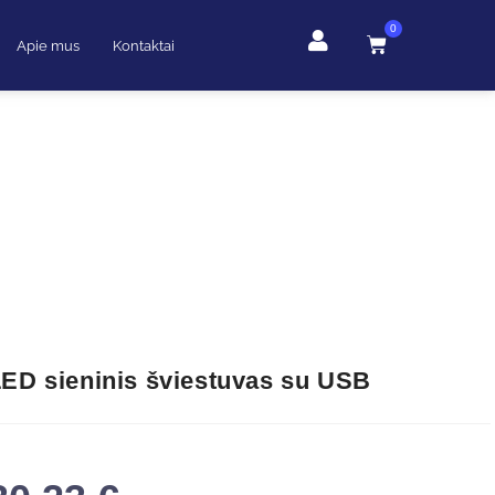
0
Apie mus
Kontaktai
ED sieninis šviestuvas su USB