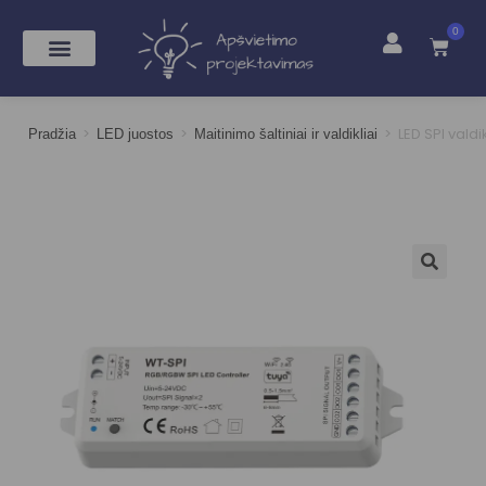
0
>
>
>
LED SPI vald
Pradžia
LED juostos
Maitinimo šaltiniai ir valdikliai