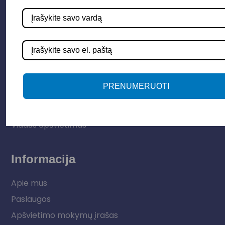
Parduotuvė
Apšvietimo sistemos
Elektros instaliacija
PRENUMERUOTI
Lauko šviestuvai
LED juostos
Vidaus apšvietimas
Informacija
Apie mus
Paslaugos
Apšvietimo mokymų įrašas