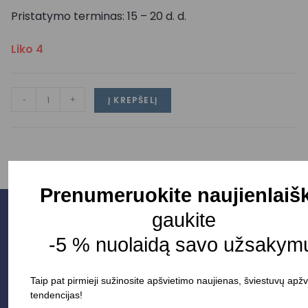
Pristatymo terminas: 15 – 20 d. d.
Liko 4
-
+
Į KREPŠELĮ
Prenumeruokite naujienlaišk
gaukite
-5 % nuolaidą savo užsakymu
Taip pat pirmieji sužinosite apšvietimo naujienas, šviestuvų apžv
tendencijas!