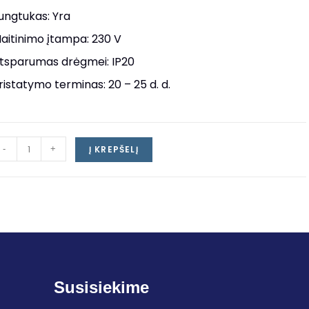
ungtukas: Yra
aitinimo įtampa: 230 V
tsparumas drėgmei: IP20
ristatymo terminas: 20 – 25 d. d.
-
+
Į KREPŠELĮ
Susisiekime