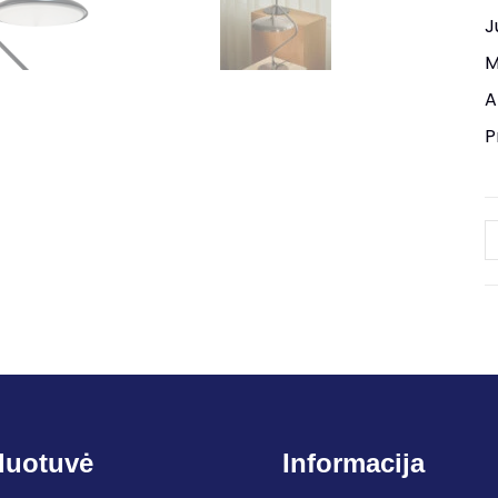
J
M
A
P
duotuvė
Informacija