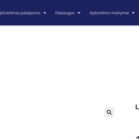
pšvietimas patalpoms
Paslaugos
Apšvietimo mokymai
L