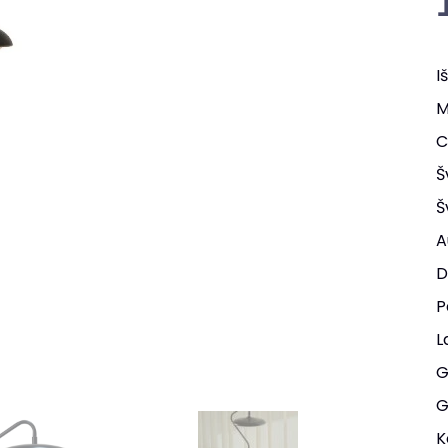
I
M
C
Š
Š
A
D
P
L
G
G
K