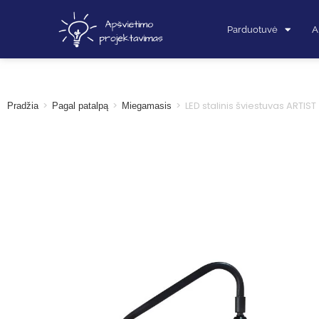
Parduotuvė
A
>
>
>
LED stalinis šviestuvas ARTIST
Pradžia
Pagal patalpą
Miegamasis