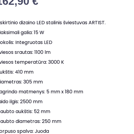
162,90
€
šskirtinio dizaino LED stalinis šviestuvas ARTIST.
aksimali galia: 15 W
okolis: Integruotas LED
viesos srautas: 1100 lm
viesos temperatūra: 3000 K
ukštis: 410 mm
iametras: 305 mm
agrindo matmenys: 5 mm x 180 mm
aido ilgis: 2500 mm
aubto aukštis: 52 mm
aubto diametras: 250 mm
orpuso spalva: Juoda