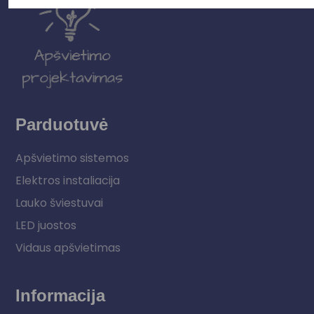
Parduotuvė
Apšvietimo sistemos
Elektros instaliacija
Lauko šviestuvai
LED juostos
Vidaus apšvietimas
Informacija