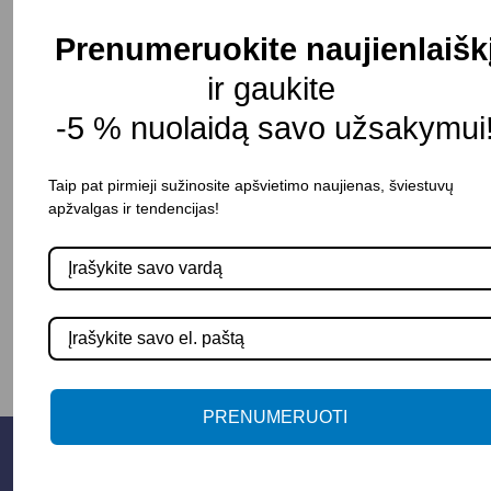
Šviesos reguliavimas: Galimas
Prenumeruokite naujienlaišk
Šviesos reguliavimo būdas: Sensorinis (Touch
ir gaukite
dimming)
-5 % nuolaidą savo užsakymui
Atsparumas drėgmei: IP20
Pristatymo terminas: 20-30 d. d
Taip pat pirmieji sužinosite apšvietimo naujienas, šviestuvų
apžvalgas ir tendencijas!
-
+
Į KREPŠELĮ
PRENUMERUOTI