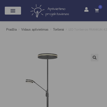
0
>
>
>
LED Toršeras FRANKLIN 4
Pradžia
Vidaus apšvietimas
Toršerai