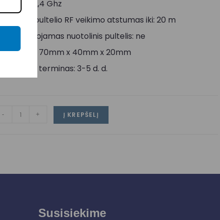
ažnis RF: 2,4 Ghz
uotolinio pultelio RF veikimo atstumas iki: 20 m
omplektuojamas nuotolinis pultelis: ne
atmenys: 70mm x 40mm x 20mm
ristatymo terminas: 3-5 d. d.
-
+
Į KREPŠELĮ
Susisiekime