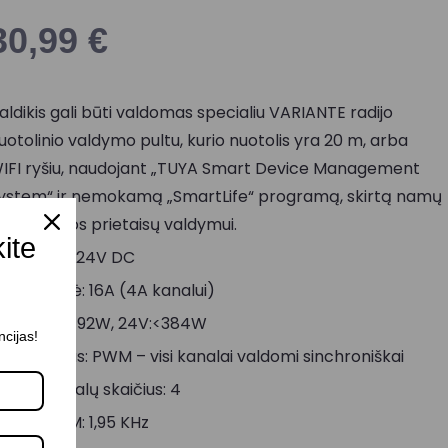
30,99
€
aldikis gali būti valdomas specialiu VARIANTE radijo
uotolinio valdymo pultu, kurio nuotolis yra 20 m, arba
IFI ryšiu, naudojant „TUYA Smart Device Management
ystem“ ir nemokamą „SmartLife“ programą, skirtą namų
utomatikos prietaisų valdymui.
kite
tampa: 12-24V DC
ėjimo srovė: 16A (4A kanalui)
alia: 12V:<192W, 24V:<384W
ncijas!
šėjimo tipas: PWM – visi kanalai valdomi sinchroniškai
šėjimo kanalų skaičius: 4
ažnis PWM: 1,95 KHz