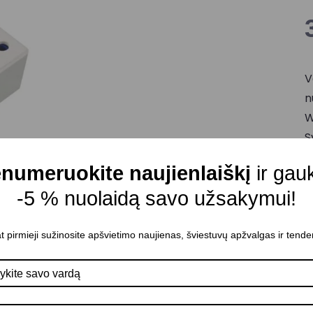
V
n
W
S
a
numeruokite naujienlaiškį
ir gau
Į
-5 % nuolaidą savo užsakymui!
Į
G
t pirmieji sužinosite apšvietimo naujienas, šviestuvų apžvalgas ir tende
I
I
D