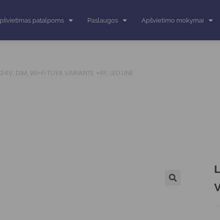
pšvietimas patalpoms
Paslaugos
Apšvietimo mokymai
2-24V, DIM, Wi-Fi TUYA VARIANTE +RF, LED LINE
L