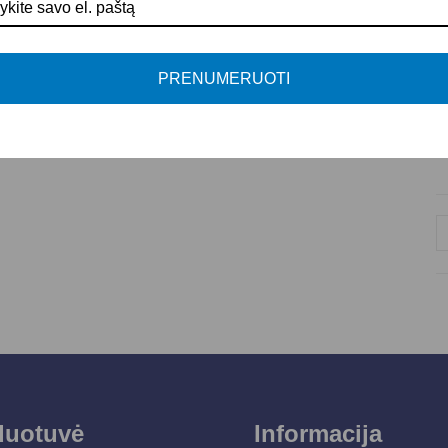
D
N
K
PRENUMERUOTI
M
P
duotuvė
Informacija