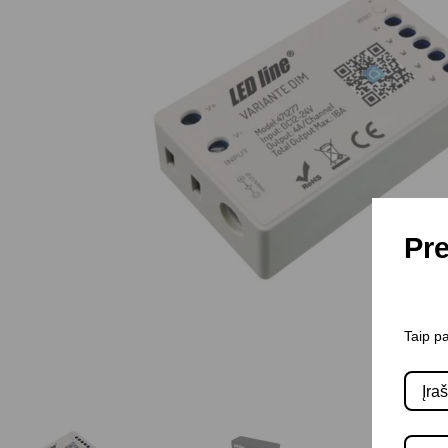
Pre
Taip pa