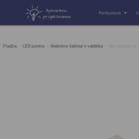
Parduotuvė
A
>
>
>
LED valdiklis 1
Pradžia
LED juostos
Maitinimo šaltiniai ir valdikliai