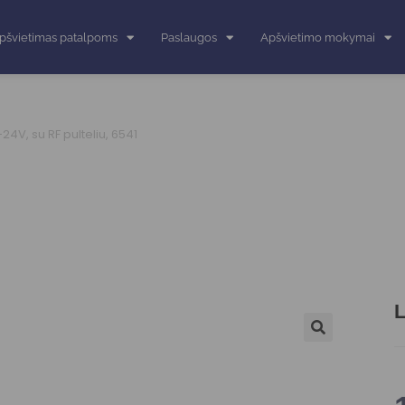
pšvietimas patalpoms
Paslaugos
Apšvietimo mokymai
2-24V, su RF pulteliu, 6541
L