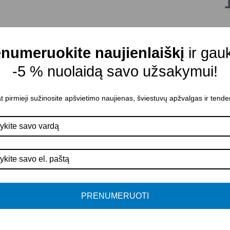
V
numeruokite naujienlaiškį
ir gau
T
e
-5 % nuolaidą savo užsakymui!
Į
t pirmieji sužinosite apšvietimo naujienas, šviestuvų apžvalgas ir tende
P
V
Į
P
PRENUMERUOTI