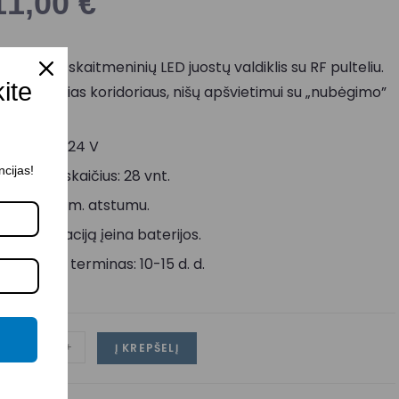
11,00
€
ienspavių skaitmeninių LED juostų valdiklis su RF pulteliu.
kite
inkamiausias koridoriaus, nišų apšvietimui su „nubėgimo”
fektu.
tampa: 12-24 V
ncijas!
rogramų skaičius: 28 vnt.
eikia iki 15 m. atstumu.
 komplektaciją įeina baterijos.
ristatymo terminas: 10-15 d. d.
-
+
Į KREPŠELĮ