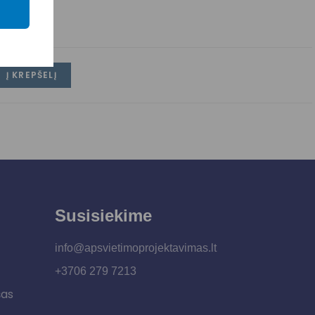
iko 1
Į KREPŠELĮ
Susisiekime
info@apsvietimoprojektavimas.lt
+3706 279 7213
šas