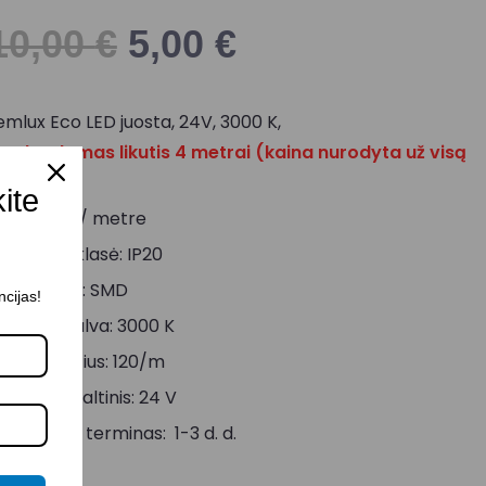
10,00
€
5,00
€
emlux Eco LED juosta, 24V, 3000 K,
arduodamas likutis 4 metrai (kaina nurodyta už visą
iekį).
kite
alia: 12 W/ metre
psaugos klasė: IP20
iodo tipas: SMD
ncijas!
viesos spalva: 3000 K
iodų skaičius: 120/m
aitinimo šaltinis: 24 V
ristatymo terminas: 1-3 d. d.