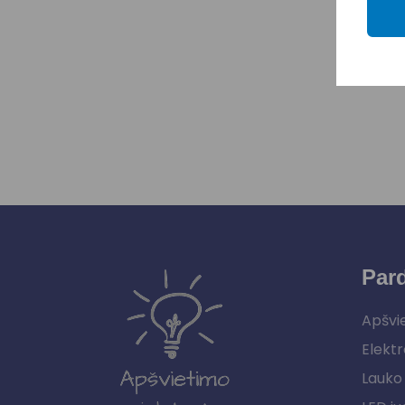
Par
Apšvi
Elektr
Lauko 