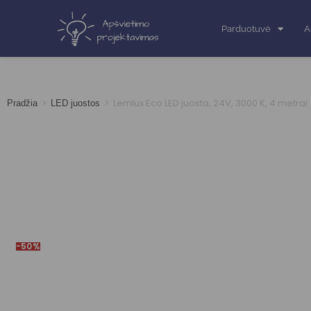
Parduotuvė
A
>
>
Lemlux Eco LED juosta, 24V, 3000 K, 4 metrai
Pradžia
LED juostos
-50%