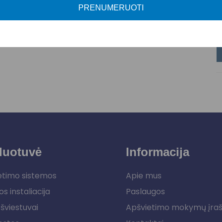
PRENUMERUOTI
L
duotuvė
Informacija
etimo sistemos
Apie mus
os instaliacija
Paslaugos
šviestuvai
Apšvietimo mokymų įra