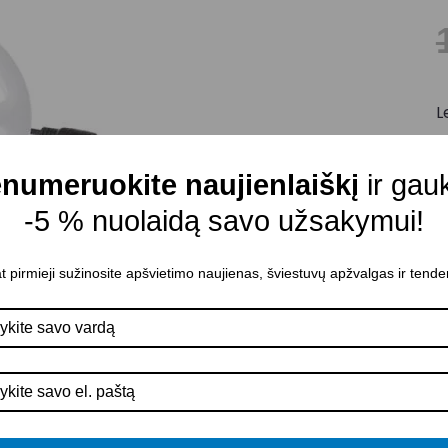
L
P
k
numeruokite naujienlaiškį
ir gau
G
-5 % nuolaidą savo užsakymui!
A
D
t pirmieji sužinosite apšvietimo naujienas, šviestuvų apžvalgas ir tende
Š
D
M
P