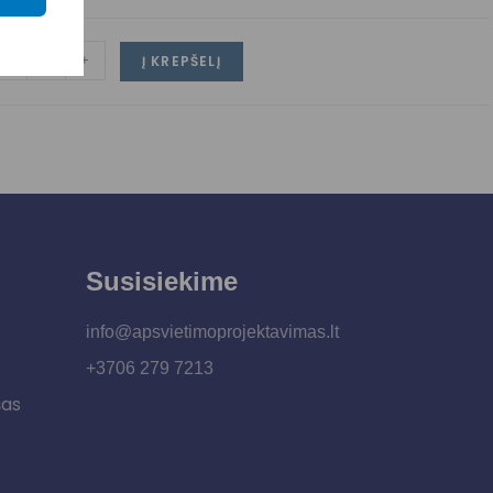
-
+
Į KREPŠELĮ
Susisiekime
info@apsvietimoprojektavimas.lt
+3706 279 7213
šas