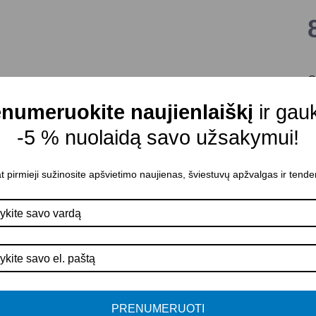
G
Š
numeruokite naujienlaiškį
ir gau
Š
-5 % nuolaidą savo užsakymui!
Š
Š
t pirmieji sužinosite apšvietimo naujienas, šviestuvų apžvalgas ir tende
Į
C
D
T
P
PRENUMERUOTI