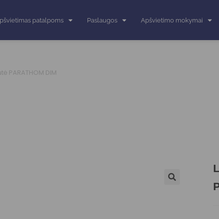
pšvietimas patalpoms
Paslaugos
Apšvietimo mokymai
utė PARATHOM DIM