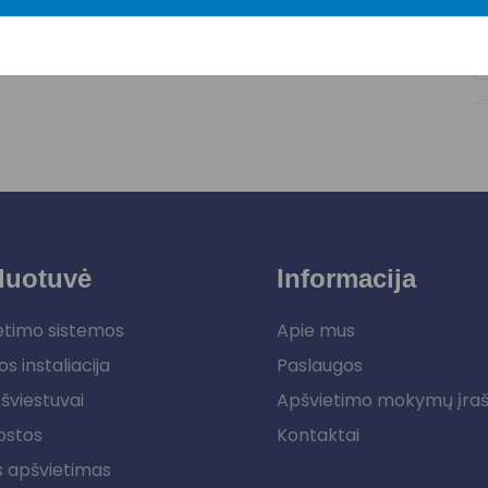
duotuvė
Informacija
etimo sistemos
Apie mus
os instaliacija
Paslaugos
šviestuvai
Apšvietimo mokymų įra
ostos
Kontaktai
s apšvietimas