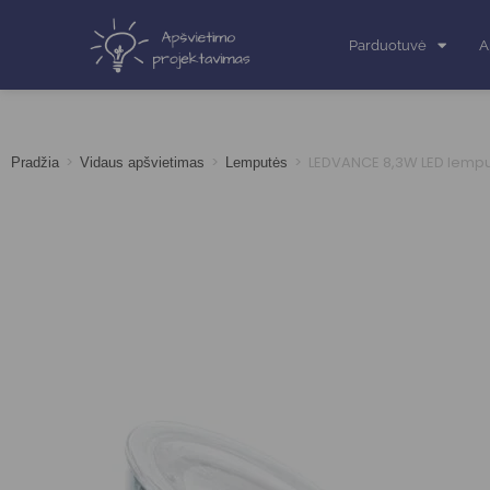
Parduotuvė
A
>
>
>
LEDVANCE 8,3W LED lemp
Pradžia
Vidaus apšvietimas
Lemputės