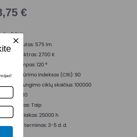
8,75
€
alia: 8,3 W
viesos srautas: 575 lm
kite
viesos spektras: 2700 K
viesos kampas: 120 °
viesos atkūrimo indeksas (CRI): 90
ncijas!
jungimo/išjungimo ciklų skaičius: 100000
okolis: GU10
imeriavimas: Taip
arnavimo laikas: 25000 h
ristatymo terminas: 3-5 d. d.