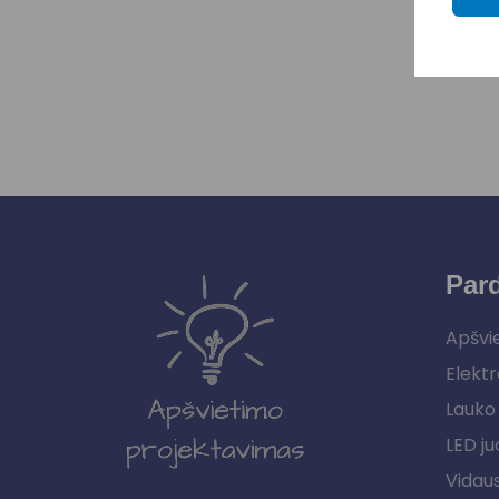
Par
Apšvi
Elektr
Lauko 
LED ju
Vidau