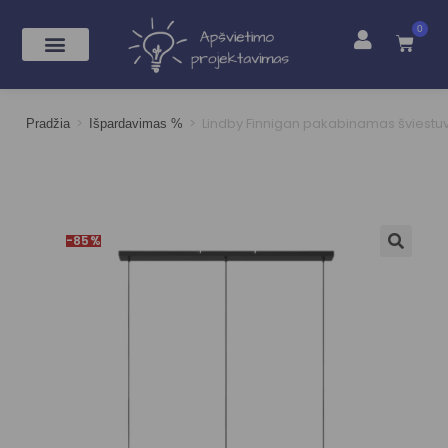
0
>
>
Lindby Finnigan pakabinamas šviestuv
Pradžia
Išpardavimas %
-85%