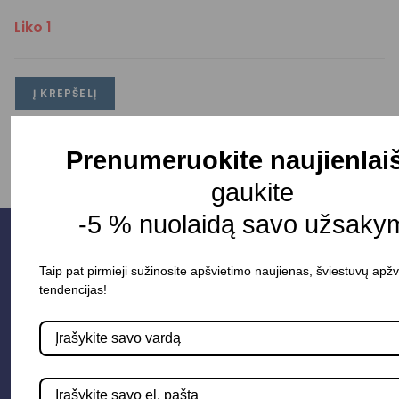
Liko 1
Į KREPŠELĮ
Prenumeruokite naujienlai
gaukite
-5 % nuolaidą savo užsakym
Taip pat pirmieji sužinosite apšvietimo naujienas, šviestuvų apžv
tendencijas!