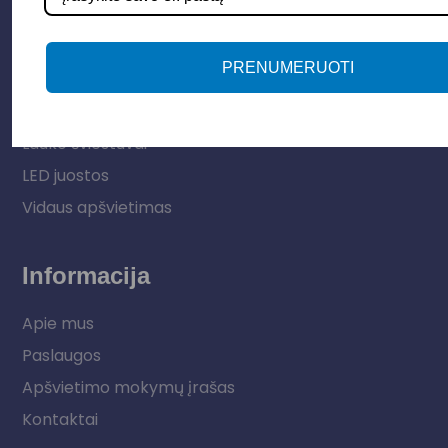
Parduotuvė
PRENUMERUOTI
Apšvietimo sistemos
Elektros instaliacija
Lauko šviestuvai
LED juostos
Vidaus apšvietimas
Informacija
Apie mus
Paslaugos
Apšvietimo mokymų įrašas
Kontaktai