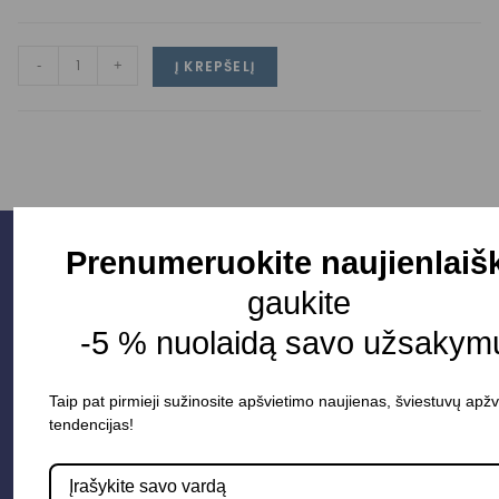
-
+
Į KREPŠELĮ
Prenumeruokite naujienlaišk
gaukite
-5 % nuolaidą savo užsakymu
Taip pat pirmieji sužinosite apšvietimo naujienas, šviestuvų apžv
tendencijas!
Parduotuvė