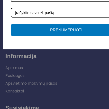
Apšvietimo sistemos
Elektros instaliacija
Lauko šviestuvai
PRENUMERUOTI
LED juostos
Vidaus apšvietimas
Informacija
Apie mus
Paslaugos
Apšvietimo mokymų įrašas
Kontaktai
Susisiekime