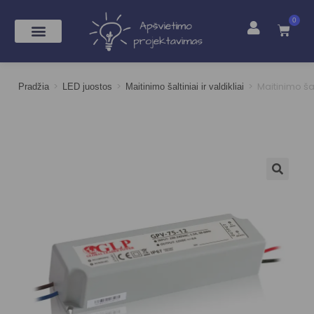
0
>
>
>
Maitinimo ša
Pradžia
LED juostos
Maitinimo šaltiniai ir valdikliai