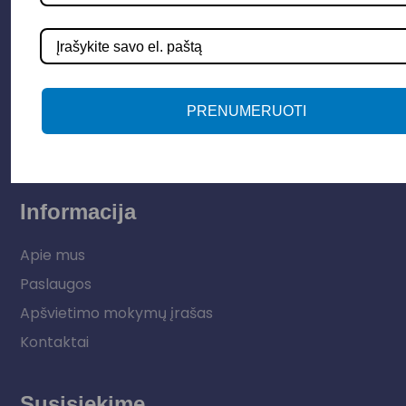
Apšvietimo sistemos
Elektros instaliacija
Lauko šviestuvai
PRENUMERUOTI
LED juostos
Vidaus apšvietimas
Informacija
Apie mus
Paslaugos
Apšvietimo mokymų įrašas
Kontaktai
Susisiekime