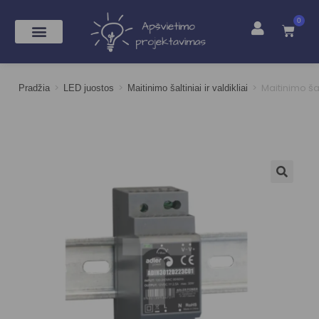
0
>
>
>
Maitinimo ša
Pradžia
LED juostos
Maitinimo šaltiniai ir valdikliai