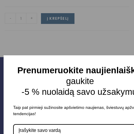
-
+
Į KREPŠELĮ
Prenumeruokite naujienlaišk
gaukite
-5 % nuolaidą savo užsakymu
Taip pat pirmieji sužinosite apšvietimo naujienas, šviestuvų apžv
tendencijas!
Parduotuvė