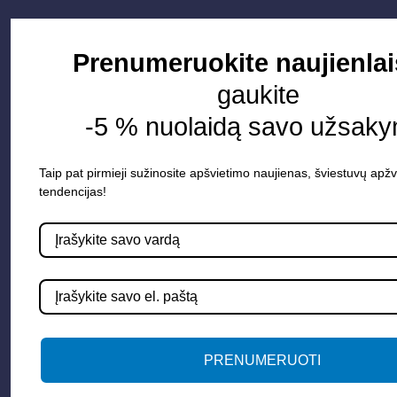
Prenumeruokite naujienlai
gaukite
-5 % nuolaidą savo užsaky
Taip pat pirmieji sužinosite apšvietimo naujienas, šviestuvų apžv
tendencijas!
Parduotuvė
Apšvietimo sistemos
Elektros instaliacija
Lauko šviestuvai
LED juostos
PRENUMERUOTI
Vidaus apšvietimas