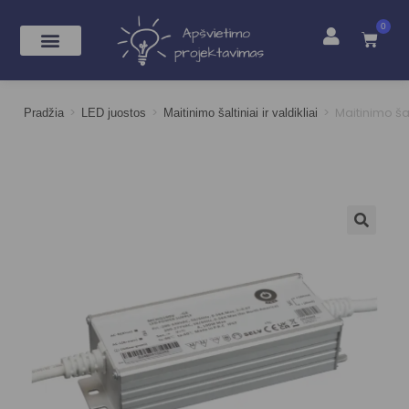
0
>
>
>
Maitinimo š
Pradžia
LED juostos
Maitinimo šaltiniai ir valdikliai