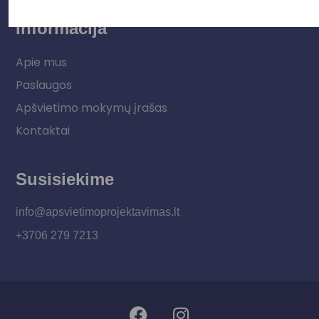
Informacija
Apie mus
Paslaugos
Apšvietimo mokymų įrašas
Kontaktai
Susisiekime
info@apsvietimoprojektavimas.lt
+3706 279 7213