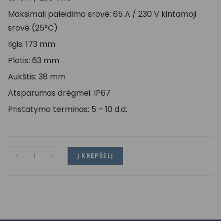
Maksimali paleidimo srovė: 65 A / 230 V kintamoji
srovė (25°C)
Ilgis: 173 mm
Plotis: 63 mm
Aukštis: 38 mm
Atsparumas drėgmei: IP67
Pristatymo terminas: 5 – 10 d.d.
-
+
Į KREPŠELĮ