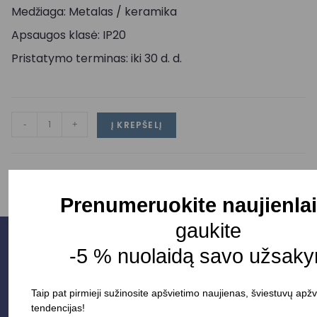
Medžiaga: Metalas / keramika
Apsaugos klasė: IP20
Pristatymo terminas: iki 30 d. d.
-
+
Į KREPŠELĮ
Prenumeruokite naujienlai
gaukite
-5 % nuolaidą savo užsaky
Taip pat pirmieji sužinosite apšvietimo naujienas, šviestuvų apžv
tendencijas!