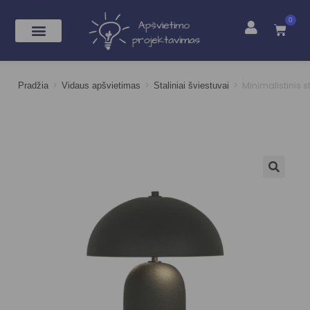
0
>
>
>
Minimalistinis 
Pradžia
Vidaus apšvietimas
Staliniai šviestuvai