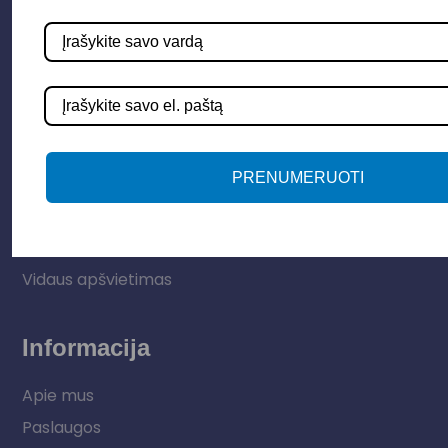
Parduotuvė
Apšvietimo sistemos
PRENUMERUOTI
Elektros instaliacija
Lauko šviestuvai
LED juostos
Vidaus apšvietimas
Informacija
Apie mus
Paslaugos