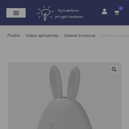
0
>
>
>
Naktinis švies
Pradžia
Vidaus apšvietimas
Staliniai šviestuvai