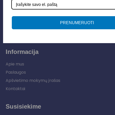
Apšvietimo sistemos
Elektros instaliacija
Lauko šviestuvai
PRENUMERUOTI
LED juostos
Vidaus apšvietimas
Informacija
Apie mus
Paslaugos
Apšvietimo mokymų įrašas
Kontaktai
Susisiekime