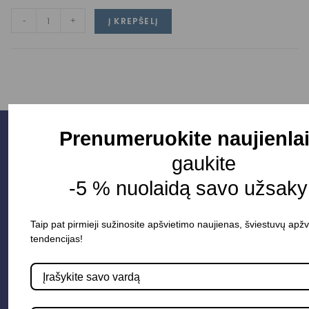
-
+
Į KREPŠELĮ
Prenumeruokite naujienlai
gaukite
-5 % nuolaidą savo užsaky
Taip pat pirmieji sužinosite apšvietimo naujienas, šviestuvų apžv
tendencijas!
Parduotuvė