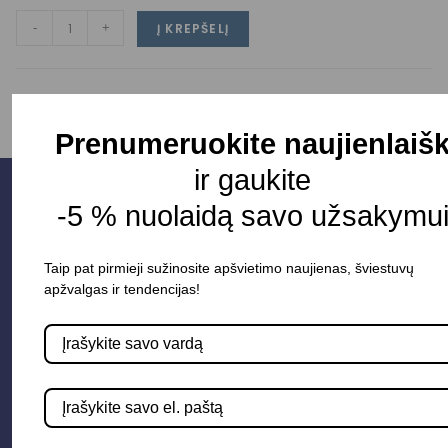
-
+
Į KREPŠELĮ
Prenumeruokite naujienlaišk
ir gaukite
-5 % nuolaidą savo užsakymui
Taip pat pirmieji sužinosite apšvietimo naujienas, šviestuvų
apžvalgas ir tendencijas!
Parduotuvė