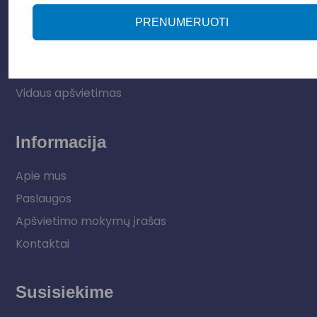
Apšvietimo sistemos
PRENUMERUOTI
Elektros instaliacija
Lauko šviestuvai
LED juostos
Vidaus apšvietimas
Informacija
Apie mus
Paslaugos
Apšvietimo mokymų įrašas
Kontaktai
Susisiekime