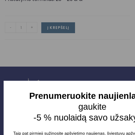
-
+
Į KREPŠELĮ
Prenumeruokite naujienla
gaukite
-5 % nuolaidą savo užsak
Taip pat pirmieji sužinosite apšvietimo naujienas, šviestuvų apžv