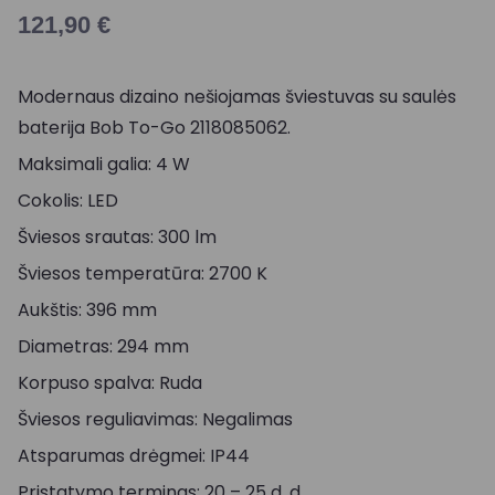
121,90
€
Modernaus dizaino nešiojamas šviestuvas su saulės
baterija Bob To-Go 2118085062.
Maksimali galia: 4 W
Cokolis: LED
Šviesos srautas: 300 lm
Šviesos temperatūra: 2700 K
Aukštis: 396 mm
Diametras: 294 mm
Korpuso spalva: Ruda
Šviesos reguliavimas: Negalimas
Atsparumas drėgmei: IP44
Pristatymo terminas: 20 – 25 d. d.