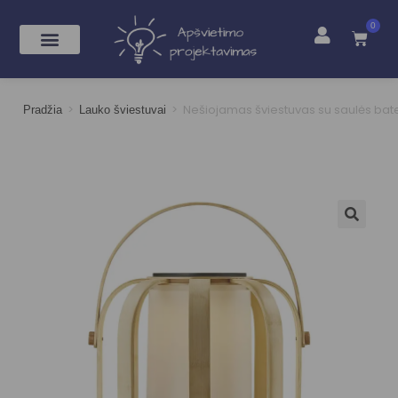
0
>
>
Nešiojamas šviestuvas su saulės bat
Pradžia
Lauko šviestuvai