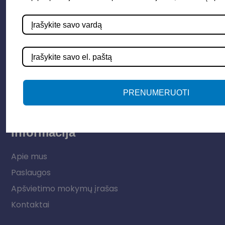
Parduotuvė
Apšvietimo sistemos
Elektros instaliacija
Lauko šviestuvai
LED juostos
PRENUMERUOTI
Vidaus apšvietimas
Informacija
Apie mus
Paslaugos
Apšvietimo mokymų įrašas
Kontaktai