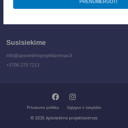
PRENUMERUOTI
Paslaugos
Apšvietimo mokymų įrašas
Kontaktai
Susisiekime
info@apsvietimoprojektavimas.lt
+3706 279 7213
Privatumo politika
Sąlygos ir taisyklės
© 2025 Apšvietimo projektavimas