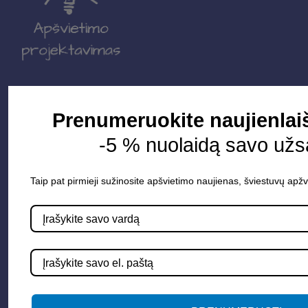
Parduotuvė
Prenumeruokite naujienlai
Apšvietimo sistemos
-5 % nuolaidą savo užs
Elektros instaliacija
Lauko šviestuvai
Taip pat pirmieji sužinosite apšvietimo naujienas, šviestuvų apžv
LED juostos
Vidaus apšvietimas
Informacija
Apie mus