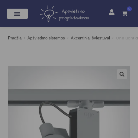
0
>
>
>
One Light a
Pradžia
Apšvietimo sistemos
Akcentiniai šviestuvai