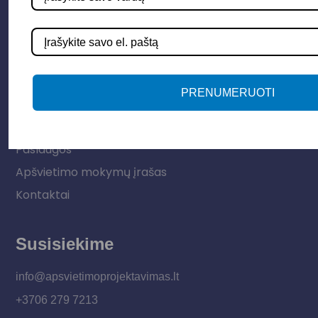
LED juostos
Vidaus apšvietimas
Informacija
PRENUMERUOTI
Apie mus
Paslaugos
Apšvietimo mokymų įrašas
Kontaktai
Susisiekime
info@apsvietimoprojektavimas.lt
+3706 279 7213