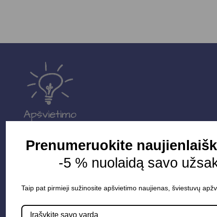
Prenumeruokite naujienlaišk
-5 % nuolaidą savo užsa
Parduotuvė
Apšvietimo sistemos
Taip pat pirmieji sužinosite apšvietimo naujienas, šviestuvų apžv
Elektros instaliacija
Lauko šviestuvai