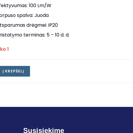
fektyvumas: 100 Lm/W
orpuso spalva: Juoda
tsparumas drėgmei: IP20
ristatymo terminas: 5 – 10 d. d.
iko 1
Į KREPŠELĮ
Susisiekime