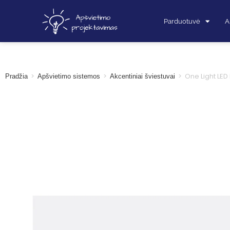
Parduotuvė
A
>
>
>
One Light LED 
Pradžia
Apšvietimo sistemos
Akcentiniai šviestuvai