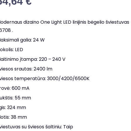
64,64
€
odernaus dizaino One Light LED linijinis bėgelio šviestuvas
6708 .
aksimali galia: 24 W
okolis: LED
aitinimo įtampa: 220 – 240 V
viesos srautas: 2400 lm
viesos temperatūra: 3000/4200/6500K
rovė: 600 mA
ukštis: 55 mm
lgis: 324 mm
lotis: 38 mm
viestuvas su šviesos šaltiniu: Taip