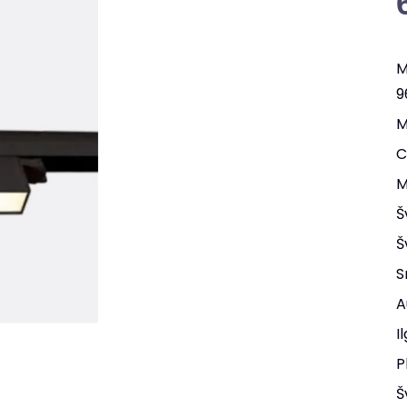
M
9
M
C
M
Š
Š
S
A
I
P
Š