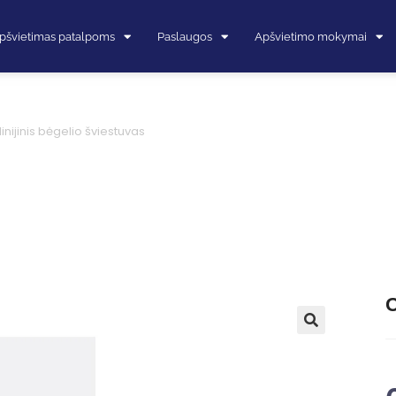
pšvietimas patalpoms
Paslaugos
Apšvietimo mokymai
linijinis bėgelio šviestuvas
O