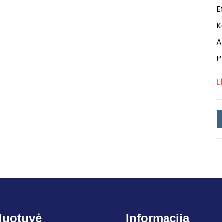
E
K
A
P
L
duotuvė
Informacija