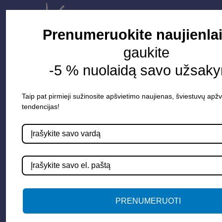
Prenumeruokite naujienlai
gaukite
-5 % nuolaidą savo užsaky
Taip pat pirmieji sužinosite apšvietimo naujienas, šviestuvų apžv
Parduotuvė
tendencijas!
Apšvietimo sistemos
Elektros instaliacija
Lauko šviestuvai
LED juostos
Vidaus apšvietimas
PRENUMERUOTI