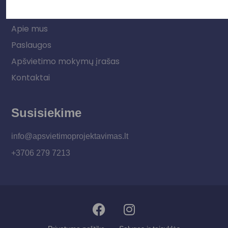
Informacija
Apie mus
Paslaugos
Apšvietimo mokymų įrašas
Kontaktai
Susisiekime
info@apsvietimoprojektavimas.lt
+3706 279 7213