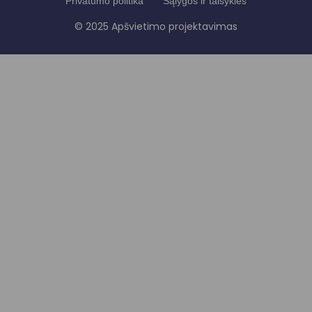
Privatumo politika
Sąlygos ir taisyklės
© 2025 Apšvietimo projektavimas