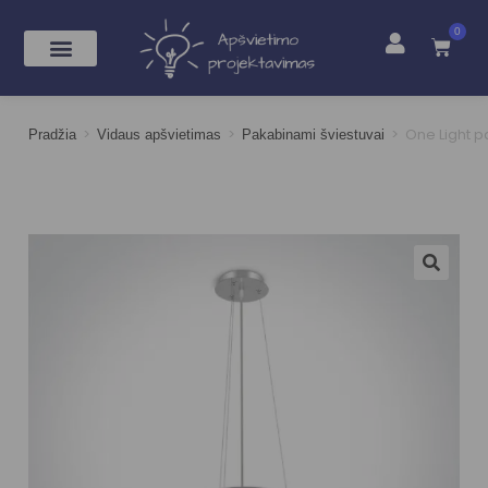
0
>
>
>
One Light 
Pradžia
Vidaus apšvietimas
Pakabinami šviestuvai