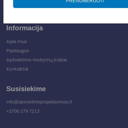
PRENUMERUOTI
Vidaus apšvietimas
Informacija
Apie mus
Paslaugos
Apšvietimo mokymų įrašas
Kontaktai
Susisiekime
info@apsvietimoprojektavimas.lt
+3706 279 7213