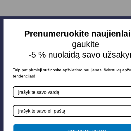
Prenumeruokite naujienlai
gaukite
-5 % nuolaidą savo užsaky
Taip pat pirmieji sužinosite apšvietimo naujienas, šviestuvų apžv
tendencijas!
Parduotuvė
Apšvietimo sistemos
Elektros instaliacija
Lauko šviestuvai
LED juostos