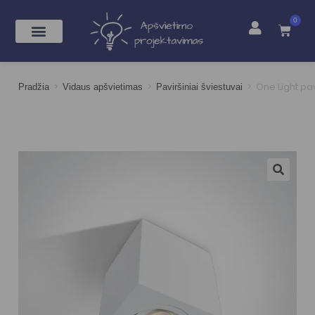
0
>
>
>
One Light pav
Pradžia
Vidaus apšvietimas
Paviršiniai šviestuvai