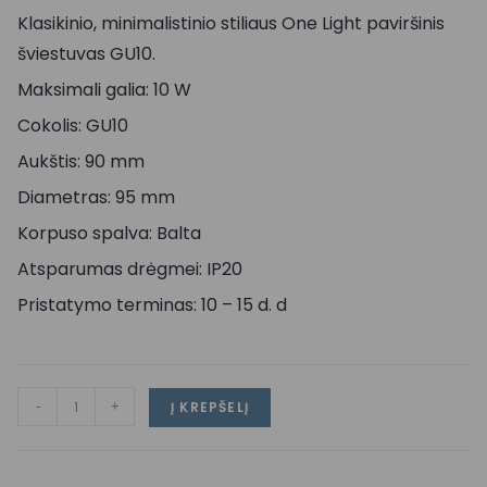
Klasikinio, minimalistinio stiliaus One Light paviršinis
šviestuvas GU10.
Maksimali galia: 10 W
Cokolis: GU10
Aukštis: 90 mm
Diametras: 95 mm
Korpuso spalva: Balta
Atsparumas drėgmei: IP20
Pristatymo terminas: 10 – 15 d. d
-
+
Į KREPŠELĮ