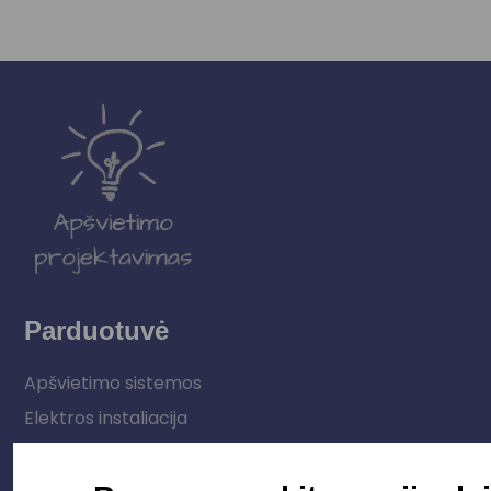
Parduotuvė
Apšvietimo sistemos
Elektros instaliacija
Lauko šviestuvai
LED juostos