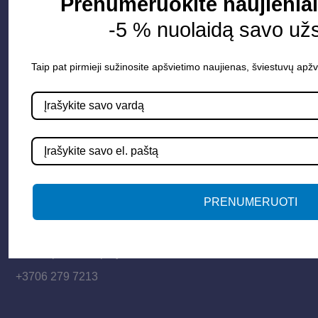
Prenumeruokite naujienlai
Vidaus apšvietimas
-5 % nuolaidą savo už
Informacija
Taip pat pirmieji sužinosite apšvietimo naujienas, šviestuvų apžv
Apie mus
Paslaugos
Apšvietimo mokymų įrašas
Kontaktai
PRENUMERUOTI
Susisiekime
info@apsvietimoprojektavimas.lt
+3706 279 7213