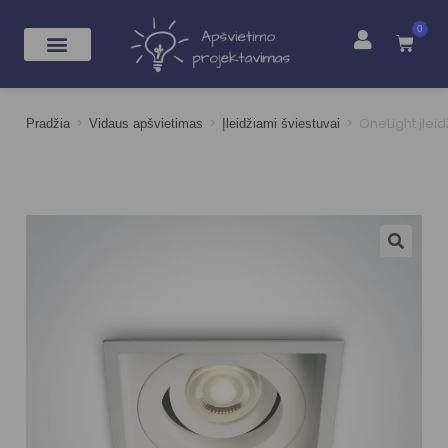
0
>
>
>
OneLight įlei
Pradžia
Vidaus apšvietimas
Įleidžiami šviestuvai