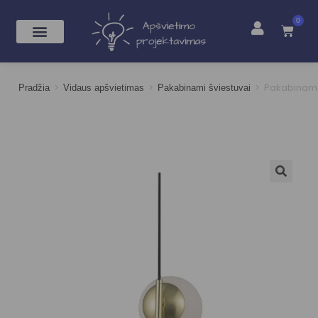
0
>
>
>
Pakabinamas
Pradžia
Vidaus apšvietimas
Pakabinami šviestuvai