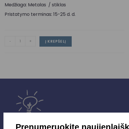
Medžiaga: Metalas / stiklas
Pristatymo terminas: 15-25 d. d.
-
+
Į KREPŠELĮ
Prenumeruokite naujienlaišk