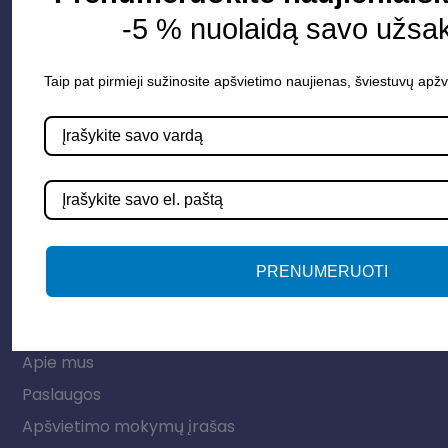
-5 % nuolaidą savo užsa
Parduotuvė
Taip pat pirmieji sužinosite apšvietimo naujienas, šviestuvų apžv
Apšvietimo sistemos
Elektros instaliacija
Lauko šviestuvai
LED juostos
Vidaus apšvietimas
PRENUMERUOTI
Informacija
Apie mus
Paslaugos
Apšvietimo mokymų įrašas