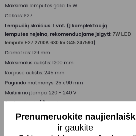
Maksimali lemputės galia: 15 W
Cokolis: E27
Lempučių skaičius: 1 vnt. (Į komplektaciją
lemputės neįeina, rekomenduojame įsigyti:
7W LED
)
lemputė E27 2700K 630 lm G45 247590
Diametras: 129 mm
Maksimalus aukštis: 1200 mm
Korpuso aukštis: 245 mm
Pagrindo matmenys: 25 x 90 mm
Maitinimo įtampa: 220 – 240 V
Spalva: Juoda / Žalvario
Atsparumo klasė: IP20
Prenumeruokite naujienlaišk
Pristatymo terminas: 15 – 30 d. d.
ir gaukite