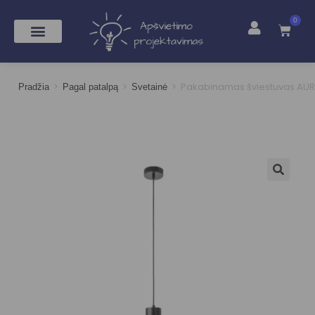
0
>
>
>
Pakabinamas šviestuvas AU
Pradžia
Pagal patalpą
Svetainė