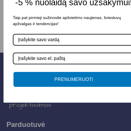
-5 % nuolaidą savo užsakymui
-
+
Į KREPŠELĮ
Taip pat pirmieji sužinosite apšvietimo naujienas, šviestuvų
apžvalgas ir tendencijas!
PRENUMERUOTI
Parduotuvė