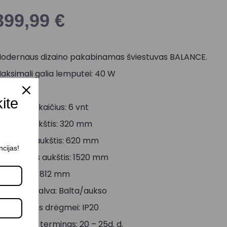
399,99
€
odernaus dizaino pakabinamas šviestuvas BALANCE.
aksimali galia lemputei: 40 W
okolis: G9
kite
empučių skaičius: 6 vnt
orpuso aukštis: 320 mm
inimalus aukštis: 620 mm
ncijas!
aksimalus aukštis: 1520 mm
iametras: 812 mm
orpuso spalva: Balta/aukso
tsparumas drėgmei: IP20
ristatymo terminas: 20 – 25d. d.