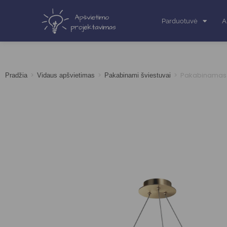
Parduotuvė
A
>
>
>
Pakabinamas 
Pradžia
Vidaus apšvietimas
Pakabinami šviestuvai