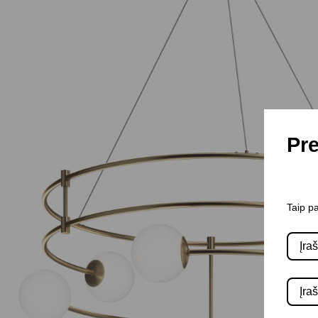
Pre
Taip pa