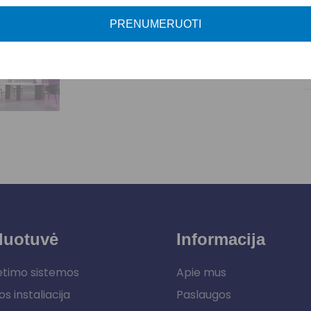
PRENUMERUOTI
duotuvė
Informacija
etimo sistemos
Apie mus
os instaliacija
Paslaugos