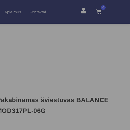
0
Apie mus
Kontaktai
Pakabinamas šviestuvas BALANCE
MOD317PL-06G