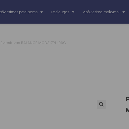
pšvietimas patalpoms
Paslaugos
Apšvietimo mokymai
šviestuvas BALANCE MOD317PL-06G