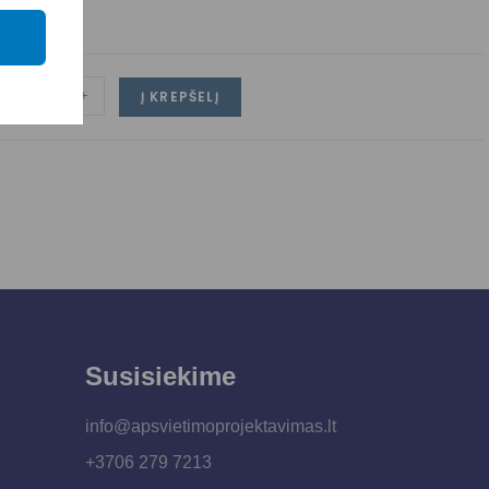
-
+
Į KREPŠELĮ
Susisiekime
info@apsvietimoprojektavimas.lt
+3706 279 7213