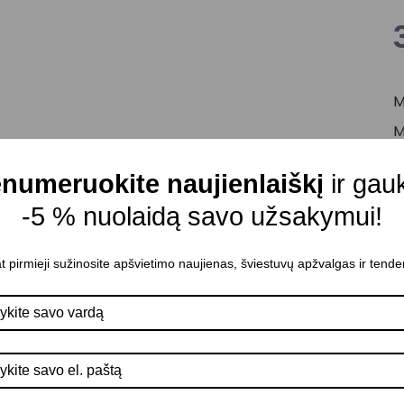
M
M
C
numeruokite naujienlaiškį
ir gau
L
-5 % nuolaidą savo užsakymui!
K
M
t pirmieji sužinosite apšvietimo naujienas, šviestuvų apžvalgas ir tende
M
D
K
A
P