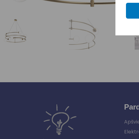
Par
Apšvi
Elektr