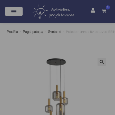
0
>
>
>
Pakabinamas šviestuvas BRIN
Pradžia
Pagal patalpą
Svetainė