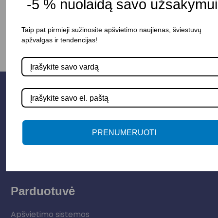
-5 % nuolaidą savo užsakymui
-
+
Į KREPŠELĮ
Taip pat pirmieji sužinosite apšvietimo naujienas, šviestuvų
apžvalgas ir tendencijas!
PRENUMERUOTI
Parduotuvė
Apšvietimo sistemos