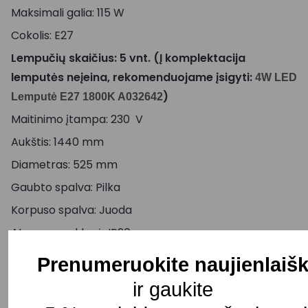
Maksimali galia: 115 W
Cokolis: E27
Lempučių skaičius: 5 vnt. (Į komplektacija
lemputės neįeina, rekomenduojame įsigyti:
4W LED
)
Lemputė E27 1800K A032642
Maitinimo įtampa: 230 V
Aukštis: 1440 mm
Diametras: 525 mm
Gaubto spalva: Pilka
Korpuso spalva: Juoda
Atsparumo klasė: IP20
Pristatymo terminas: 25 – 30 d. d.
Prenumeruokite naujienlaišk
ir gaukite